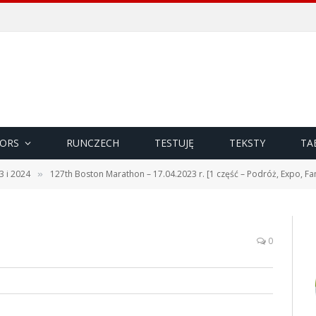
ORS
RUNCZECH
TESTUJĘ
TEKSTY
TA
3 i 2024
127th Boston Marathon – 17.04.2023 r. [1 część – Podróż, Expo, Fan
»
0