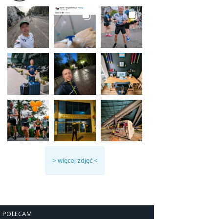
> więcej zdjęć <
POLECAM