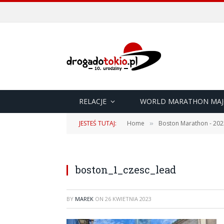
RELACJE
WORLD MARATHON MAJ
JESTEŚ TUTAJ:
Home
Boston Marathon - 202
»
boston_1_czesc_lead
BY
MAREK
ON
26 KWIETNIA 2023