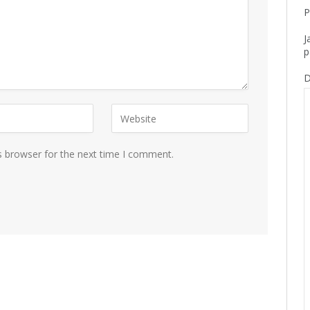
P
J
p
D
s browser for the next time I comment.