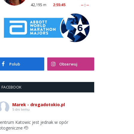
Polub
Obserwuj
FACEBOOK
Marek - drogadotokio.pl
5 dni temu
entrum Katowic jest jednak w opór
otogeniczne 🫡