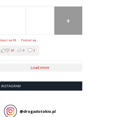
+
obacz na FB
·
Podziel się
20
0
3
Load more
INSTAGRAM
@
drogadotokio.pl