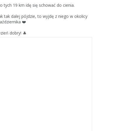
o tych 19 km idę się schować do cienia.
ak tak dalej pójdzie, to wyjdę z niego w okolicy
aździernika ❤️
zień dobry! 🎩