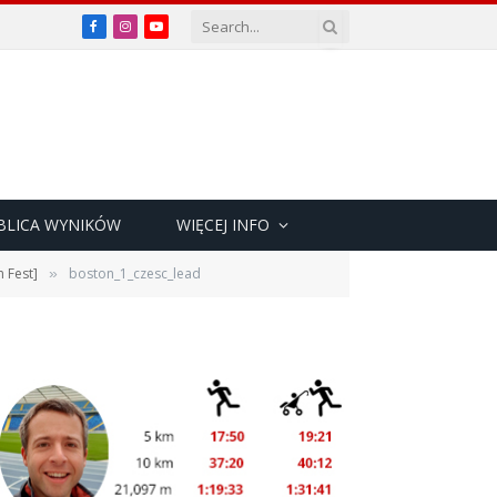
Facebook
Instagram
YouTube
BLICA WYNIKÓW
WIĘCEJ INFO
 Fest]
boston_1_czesc_lead
»