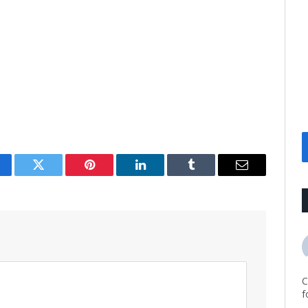
cebook
Twitter
Pinterest
LinkedIn
Tumblr
Email
C
f