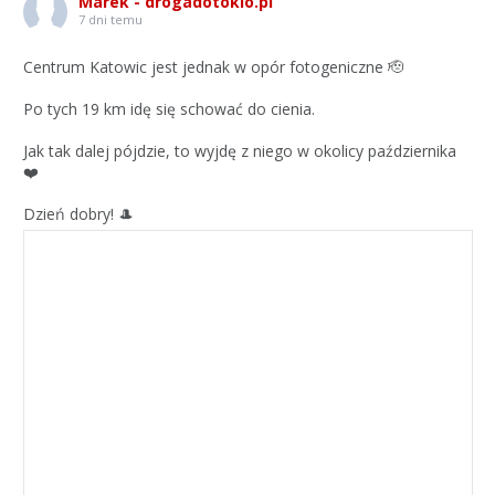
Marek - drogadotokio.pl
7 dni temu
Centrum Katowic jest jednak w opór fotogeniczne 🫡
Po tych 19 km idę się schować do cienia.
Jak tak dalej pójdzie, to wyjdę z niego w okolicy października
❤️
Dzień dobry! 🎩