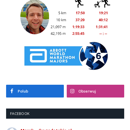
Polub
Obserwuj
FACEBOOK