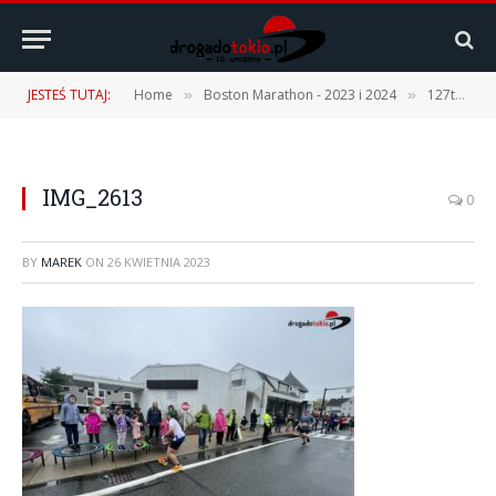
JESTEŚ TUTAJ:
Home
Boston Marathon - 2023 i 2024
127th Boston Marathon – 17.04.2023 r. [1 część – Podróż, Expo, Fan Fest]
»
»
IMG_2613
0
BY
MAREK
ON
26 KWIETNIA 2023