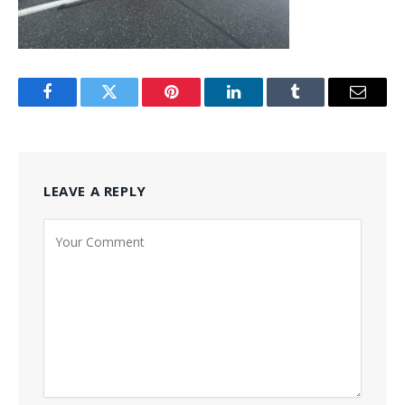
Facebook
Twitter
Pinterest
LinkedIn
Tumblr
Email
LEAVE A REPLY