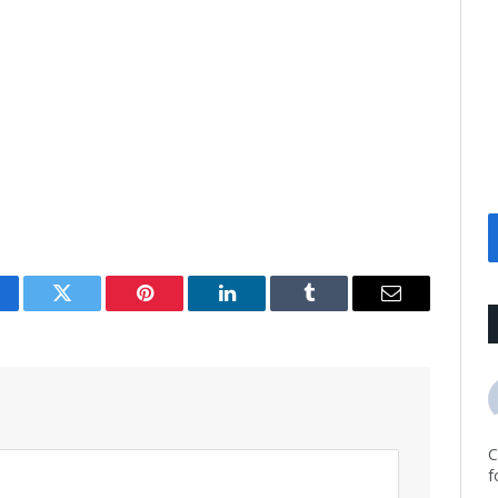
cebook
Twitter
Pinterest
LinkedIn
Tumblr
Email
C
f