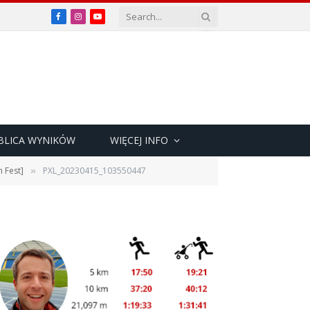
Facebook
Instagram
YouTube
BLICA WYNIKÓW
WIĘCEJ INFO
 Fest]
PXL_20230415_103550447
»