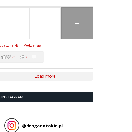
+
obacz na FB
·
Podziel się
21
0
3
Load more
INSTAGRAM
@
drogadotokio.pl