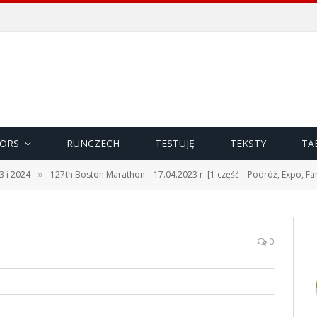
ORS
RUNCZECH
TESTUJĘ
TEKSTY
TA
3 i 2024
127th Boston Marathon – 17.04.2023 r. [1 część – Podróż, Expo, Fan
»
0