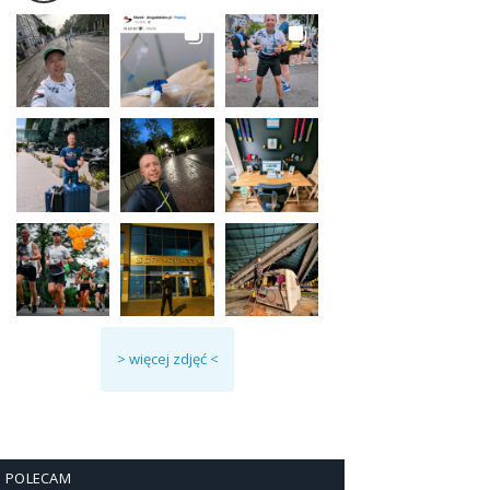
> więcej zdjęć <
POLECAM