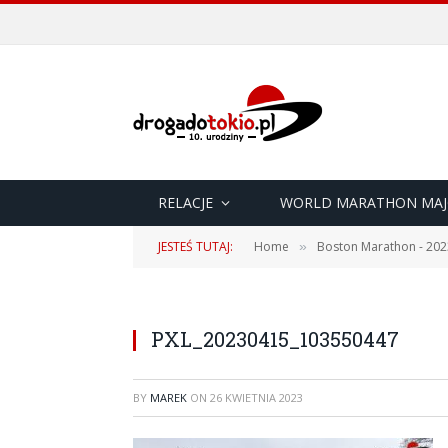
RELACJE
WORLD MARATHON MAJ
JESTEŚ TUTAJ:
Home
Boston Marathon - 202
»
PXL_20230415_103550447
BY
MAREK
ON
26 KWIETNIA 2023