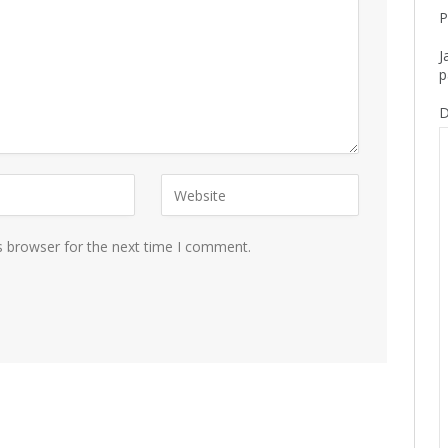
P
J
p
D
s browser for the next time I comment.