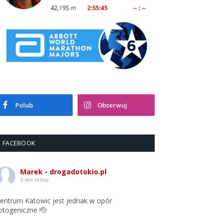
Polub
Obserwuj
FACEBOOK
Marek - drogadotokio.pl
5 dni temu
entrum Katowic jest jednak w opór
otogeniczne 🫡