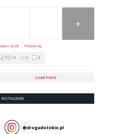
+
obacz na FB
·
Podziel się
21
0
3
Load more
INSTAGRAM
@
drogadotokio.pl