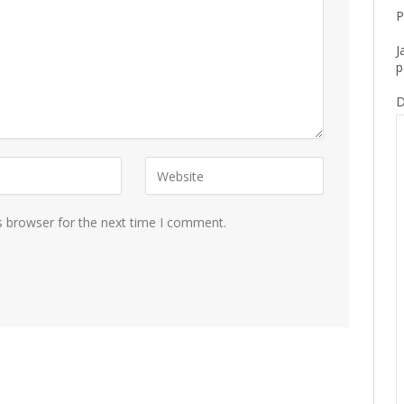
P
J
p
D
s browser for the next time I comment.