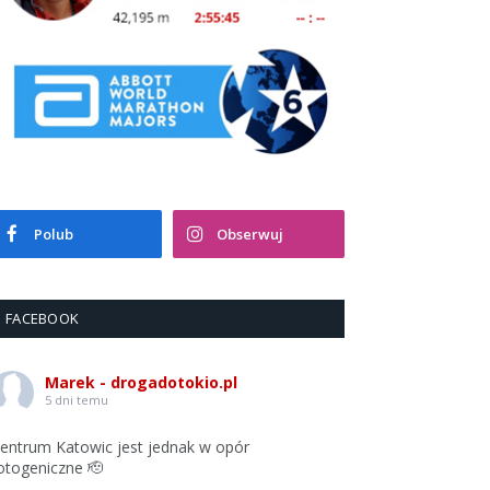
Polub
Obserwuj
FACEBOOK
Marek - drogadotokio.pl
5 dni temu
entrum Katowic jest jednak w opór
otogeniczne 🫡