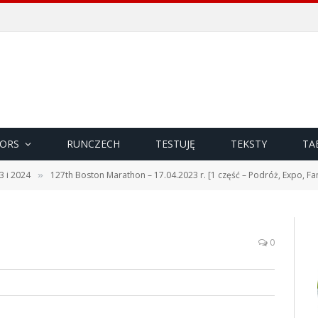
ORS
RUNCZECH
TESTUJĘ
TEKSTY
TA
3 i 2024
127th Boston Marathon – 17.04.2023 r. [1 część – Podróż, Expo, Fan
»
0