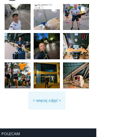
> więcej zdjęć <
POLECAM