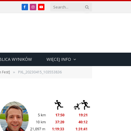
Facebook
Instagram
YouTube
BLICA WYNIKÓW
WIĘCEJ INFO
 Fest]
PXL_20230415_103553836
»