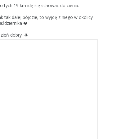
o tych 19 km idę się schować do cienia.
ak tak dalej pójdzie, to wyjdę z niego w okolicy
aździernika ❤️
zień dobry! 🎩