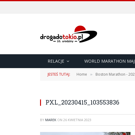
RELACJE
WORLD MARATHON MAJ
JESTEŚ TUTAJ:
Home
Boston Marathon - 202
»
PXL_20230415_103553836
BY
MAREK
ON
26 KWIETNIA 2023