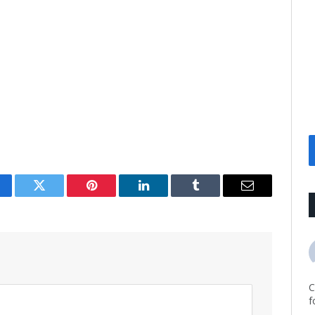
cebook
Twitter
Pinterest
LinkedIn
Tumblr
Email
C
f