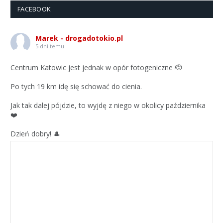
FACEBOOK
Marek - drogadotokio.pl
5 dni temu
Centrum Katowic jest jednak w opór fotogeniczne 🫡
Po tych 19 km idę się schować do cienia.
Jak tak dalej pójdzie, to wyjdę z niego w okolicy października
❤️
Dzień dobry! 🎩