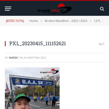
JESTEŚ TUTAJ:
Home
Boston Marathon - 2023 i 2024
127th Boston Marathon – 17.04.2023 r. [1 część – Podróż, Expo, Fan Fest]
»
»
PXL_20230415_111152621
0
BY
MAREK
ON
26 KWIETNIA 2023