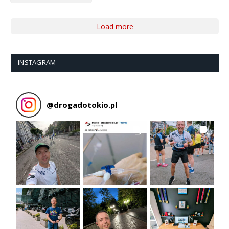
Load more
INSTAGRAM
@
drogadotokio.pl