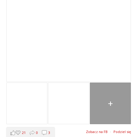
+
Zobacz na FB
·
Podziel się
21
0
3