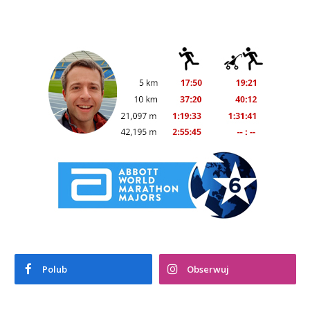
Polub
Obserwuj