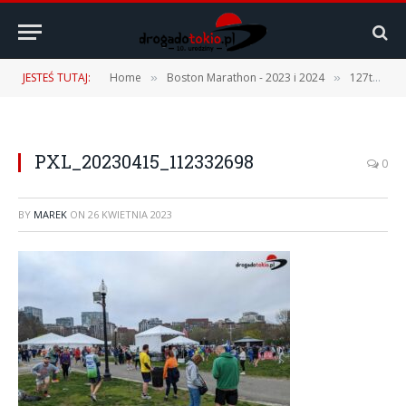
JESTEŚ TUTAJ:
Home
Boston Marathon - 2023 i 2024
127th Boston Marathon – 17.04.2023 r. [1 część – Podróż, Expo, Fan Fest]
»
»
PXL_20230415_112332698
0
BY
MAREK
ON
26 KWIETNIA 2023