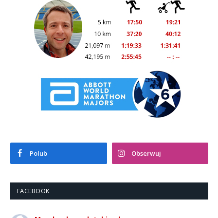
Polub
Obserwuj
FACEBOOK