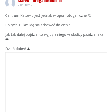
Marek - drogadotokio.pl
7 dni temu
Centrum Katowic jest jednak w opór fotogeniczne 🫡
Po tych 19 km idę się schować do cienia.
Jak tak dalej pójdzie, to wyjdę z niego w okolicy października
❤️
Dzień dobry! 🎩