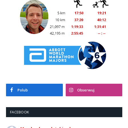
Polub
Obserwuj
FACEBOOK