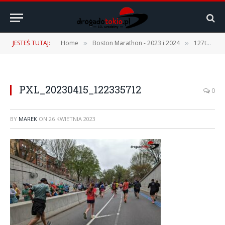
JESTEŚ TUTAJ:
Home
Boston Marathon - 2023 i 2024
127th Boston Marathon – 17.04.2023 r. [1 część – Podróż, Expo, Fan Fest]
»
»
PXL_20230415_122335712
0
BY
MAREK
ON
26 KWIETNIA 2023