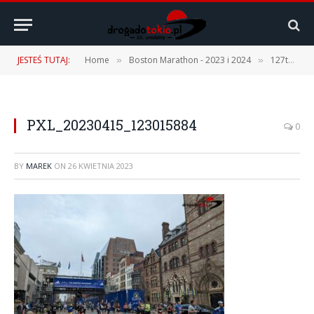
JESTEŚ TUTAJ:
Home
Boston Marathon - 2023 i 2024
127th Boston Marathon – 17.04.2023 r. [1 część – Podróż, Expo, Fan Fest]
»
»
PXL_20230415_123015884
0
BY
MAREK
ON
26 KWIETNIA 2023