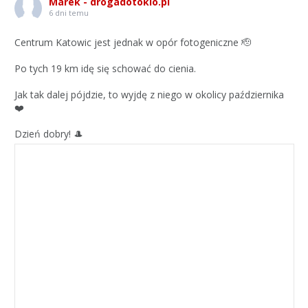
Marek - drogadotokio.pl
6 dni temu
Centrum Katowic jest jednak w opór fotogeniczne 🫡
Po tych 19 km idę się schować do cienia.
Jak tak dalej pójdzie, to wyjdę z niego w okolicy października
❤️
Dzień dobry! 🎩