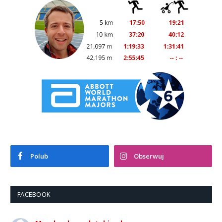
Polub
Obserwuj
FACEBOOK