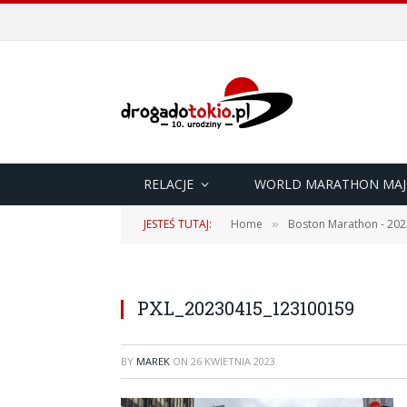
RELACJE
WORLD MARATHON MAJ
JESTEŚ TUTAJ:
Home
Boston Marathon - 202
»
PXL_20230415_123100159
BY
MAREK
ON
26 KWIETNIA 2023