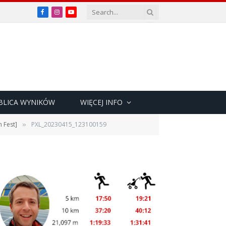
Facebook
Instagram
YouTube
BLICA WYNIKÓW
WIĘCEJ INFO
 Fest]
PXL_20230415_123100159
»