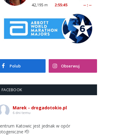
Polub
Obserwuj
FACEBOOK
Marek - drogadotokio.pl
6 dni temu
entrum Katowic jest jednak w opór
otogeniczne 🫡