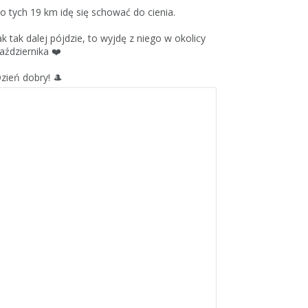
o tych 19 km idę się schować do cienia.
ak tak dalej pójdzie, to wyjdę z niego w okolicy
aździernika ❤️
zień dobry! 🎩