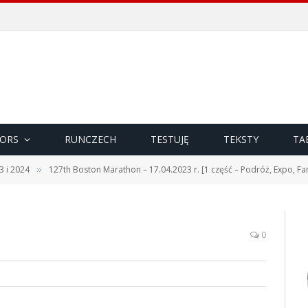
ORS
RUNCZECH
TESTUJĘ
TEKSTY
TA
3 i 2024
127th Boston Marathon – 17.04.2023 r. [1 część – Podróż, Expo, Fan
»
0