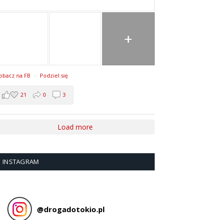
+
obacz na FB
·
Podziel się
21
0
3
Load more
INSTAGRAM
@
drogadotokio.pl