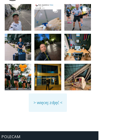
> więcej zdjęć <
POLECAM