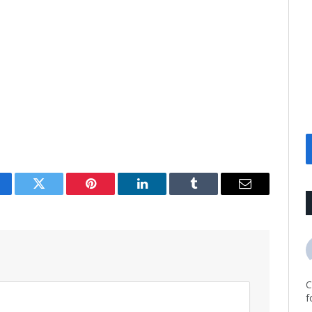
cebook
Twitter
Pinterest
LinkedIn
Tumblr
Email
C
f