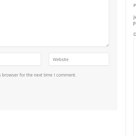
P
J
p
D
s browser for the next time I comment.