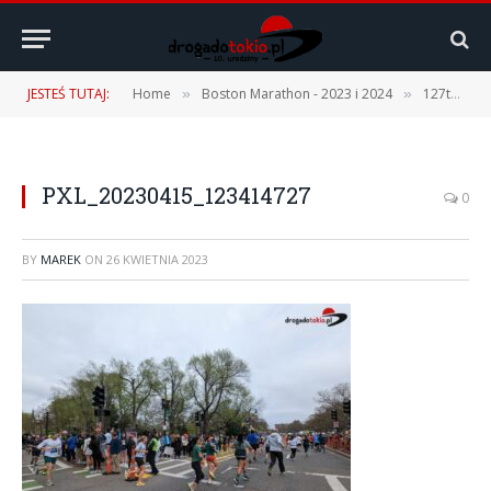
JESTEŚ TUTAJ:
Home
Boston Marathon - 2023 i 2024
127th Boston Marathon – 17.04.2023 r. [1 część – Podróż, Expo, Fan Fest]
»
»
PXL_20230415_123414727
0
BY
MAREK
ON
26 KWIETNIA 2023