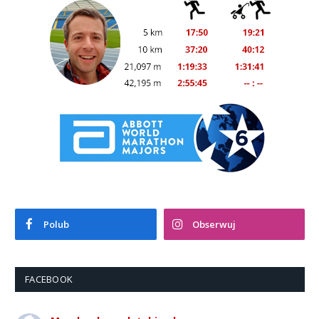
Polub
Obserwuj
FACEBOOK