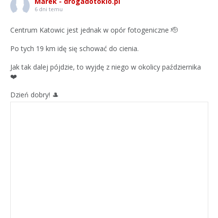
Marek - drogadotokio.pl
6 dni temu
Centrum Katowic jest jednak w opór fotogeniczne 🫡
Po tych 19 km idę się schować do cienia.
Jak tak dalej pójdzie, to wyjdę z niego w okolicy października
❤️
Dzień dobry! 🎩