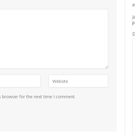
P
J
p
D
s browser for the next time I comment.