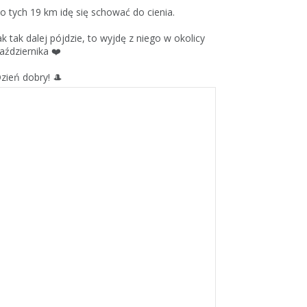
o tych 19 km idę się schować do cienia.
ak tak dalej pójdzie, to wyjdę z niego w okolicy
aździernika ❤️
zień dobry! 🎩