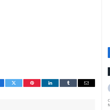
cebook
Twitter
Pinterest
LinkedIn
Tumblr
Email
C
f