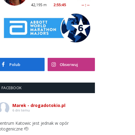
Polub
Obserwuj
FACEBOOK
Marek - drogadotokio.pl
6 dni temu
entrum Katowic jest jednak w opór
otogeniczne 🫡