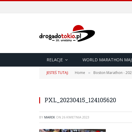
RELACJE
WORLD MARATHON MAJ
JESTEŚ TUTAJ:
Home
Boston Marathon - 202
»
PXL_20230415_124105620
BY
MAREK
ON
26 KWIETNIA 2023