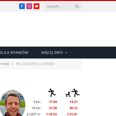
Facebook
Instagram
YouTube
BLICA WYNIKÓW
WIĘCEJ INFO
 Fest]
PXL_20230415_124105620
»