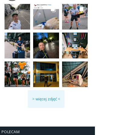
> więcej zdjęć <
POLECAM