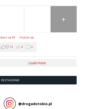
+
obacz na FB
·
Podziel się
21
0
3
Load more
INSTAGRAM
@
drogadotokio.pl