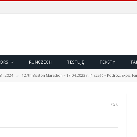
ORS
RUNCZECH
TESTUJĘ
TEKSTY
TA
3 i 2024
127th Boston Marathon – 17.04.2023 r. [1 część – Podróż, Expo, Fan
»
0