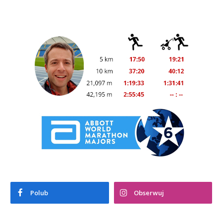
Polub
Obserwuj