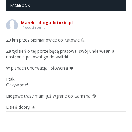
FACEBOOK
Marek - drogadotokio.pl
11 godzin temu
20 km przez Siemianowice do Katowic 💪
Za tydzień o tej porze będę prasował swój underwear, a
następnie pakował go do walizki.
W planach Chorwacja i Słowenia ❤️
I tak.
Oczywiście!
Biegowe trasy mam już wgrane do Garmina 🫡
Dzień dobry! 🎩