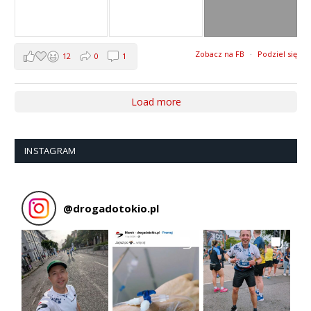
Zobacz na FB
·
Podziel się
12
0
1
Load more
INSTAGRAM
@
drogadotokio.pl