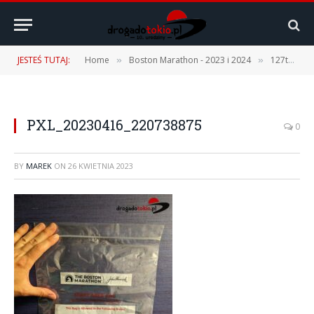
JESTEŚ TUTAJ:
Home
Boston Marathon - 2023 i 2024
127th Boston Marathon – 17.04.2023 r. [1 część – Podróż, Expo, Fan Fest]
»
»
PXL_20230416_220738875
0
BY
MAREK
ON
26 KWIETNIA 2023