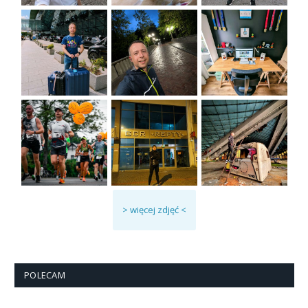
> więcej zdjęć <
POLECAM