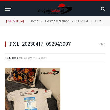
JESTEŚ TUTAJ:
Home
Boston Marathon - 2023 i 2024
127th Boston Marathon – 17.04.2023 r. [1 część – Podróż, Expo, Fan Fest]
»
»
PXL_20230417_092943997
0
BY
MAREK
ON
26 KWIETNIA 2023