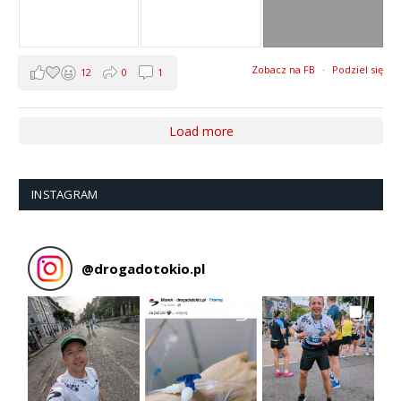
Zobacz na FB
·
Podziel się
12
0
1
Load more
INSTAGRAM
@
drogadotokio.pl