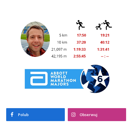
Polub
Obserwuj