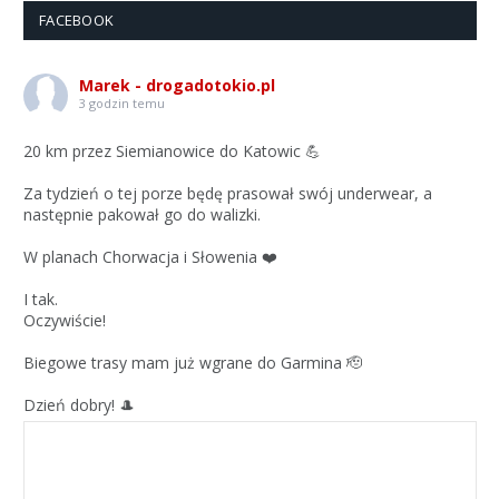
FACEBOOK
Marek - drogadotokio.pl
3 godzin temu
20 km przez Siemianowice do Katowic 💪
Za tydzień o tej porze będę prasował swój underwear, a
następnie pakował go do walizki.
W planach Chorwacja i Słowenia ❤️
I tak.
Oczywiście!
Biegowe trasy mam już wgrane do Garmina 🫡
Dzień dobry! 🎩