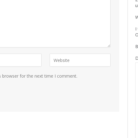
u
W
I
O
B
D
s browser for the next time I comment.