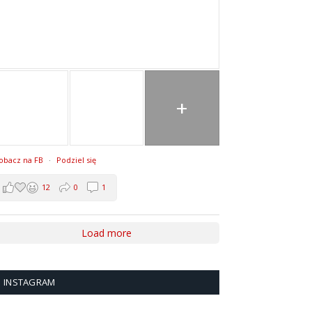
+
obacz na FB
·
Podziel się
12
0
1
Load more
INSTAGRAM