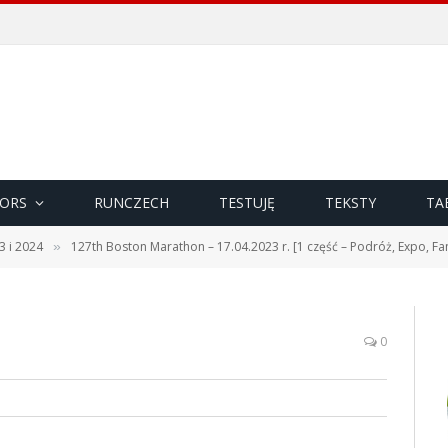
ORS
RUNCZECH
TESTUJĘ
TEKSTY
TA
3 i 2024
127th Boston Marathon – 17.04.2023 r. [1 część – Podróż, Expo, Fan
»
0