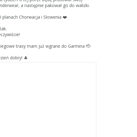
nderwear, a następnie pakował go do walizki.
 planach Chorwacja i Słowenia ❤️
 tak.
czywiście!
iegowe trasy mam już wgrane do Garmina 🫡
zień dobry! 🎩