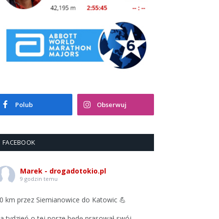
Polub
Obserwuj
FACEBOOK
Marek - drogadotokio.pl
9 godzin temu
0 km przez Siemianowice do Katowic 💪
a tydzień o tej porze będę prasował swój