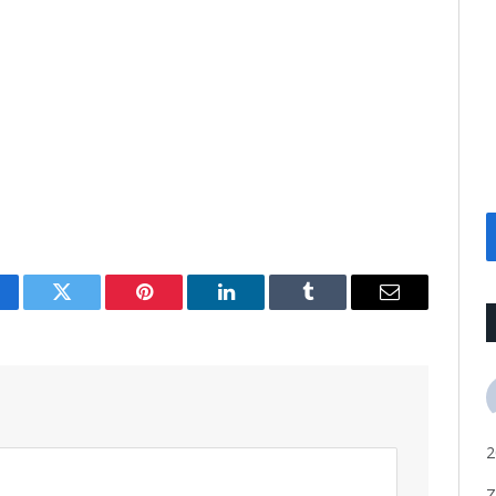
cebook
Twitter
Pinterest
LinkedIn
Tumblr
Email
2
Z