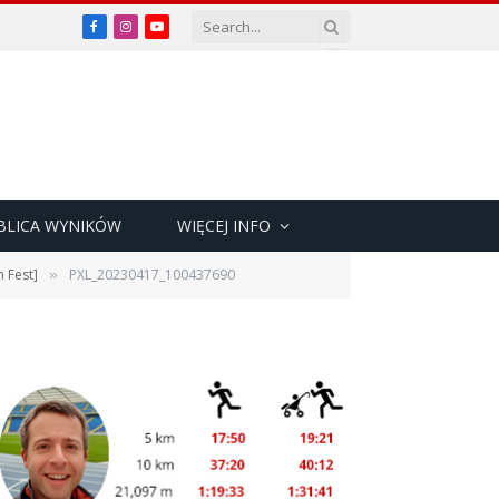
Facebook
Instagram
YouTube
BLICA WYNIKÓW
WIĘCEJ INFO
 Fest]
PXL_20230417_100437690
»