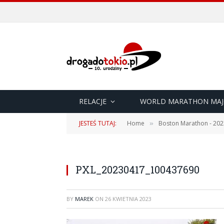
RELACJE
WORLD MARATHON MAJ
JESTEŚ TUTAJ:
Home
Boston Marathon - 202
»
PXL_20230417_100437690
BY
MAREK
ON
26 KWIETNIA 2023