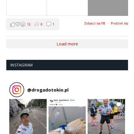
Zobacz na FB
·
Podziel się
12
0
1
Load more
INSTAGRAM
@
drogadotokio.pl