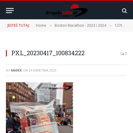
JESTEŚ TUTAJ:
Home
Boston Marathon - 2023 i 2024
127th Boston Marathon – 17.04.2023 r. [1 część – Podróż, Expo, Fan Fest]
»
»
PXL_20230417_100834222
0
BY
MAREK
ON
26 KWIETNIA 2023