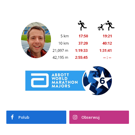
Polub
Obserwuj