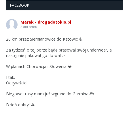
FACEBOOK
Marek - drogadotokio.pl
2 dni temu
20 km przez Siemianowice do Katowic 💪
Za tydzień o tej porze będę prasował swój underwear, a
następnie pakował go do walizki.
W planach Chorwacja i Słowenia ❤️
I tak.
Oczywiście!
Biegowe trasy mam już wgrane do Garmina 🫡
Dzień dobry! 🎩