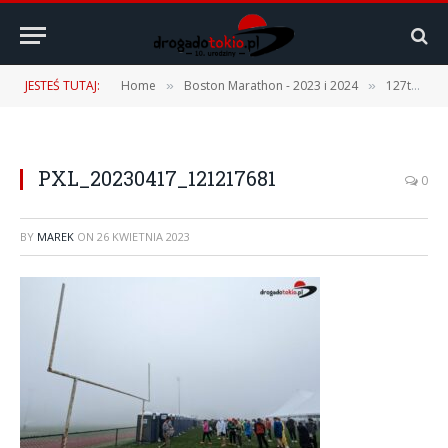
JESTEŚ TUTAJ:
Home
Boston Marathon - 2023 i 2024
127th Boston Marathon – 17.04.2023 r. [1 część – Podróż, Expo, Fan Fest]
»
»
PXL_20230417_121217681
0
BY
MAREK
ON
26 KWIETNIA 2023