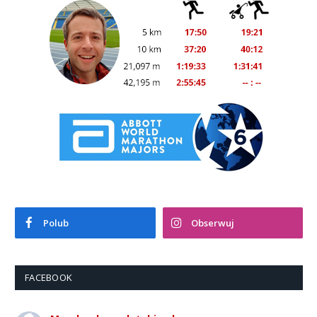
Polub
Obserwuj
FACEBOOK