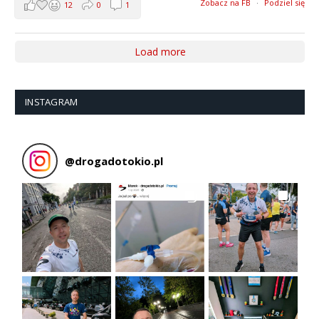
Zobacz na FB
·
Podziel się
12
0
1
Load more
INSTAGRAM
@
drogadotokio.pl