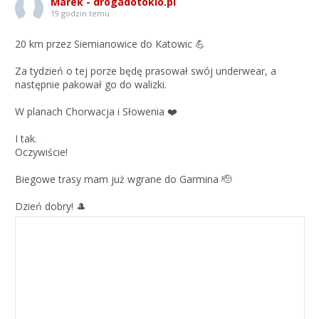
Marek - drogadotokio.pl
19 godzin temu
20 km przez Siemianowice do Katowic 💪
Za tydzień o tej porze będę prasował swój underwear, a
następnie pakował go do walizki.
W planach Chorwacja i Słowenia ❤️
I tak.
Oczywiście!
Biegowe trasy mam już wgrane do Garmina 🫡
Dzień dobry! 🎩