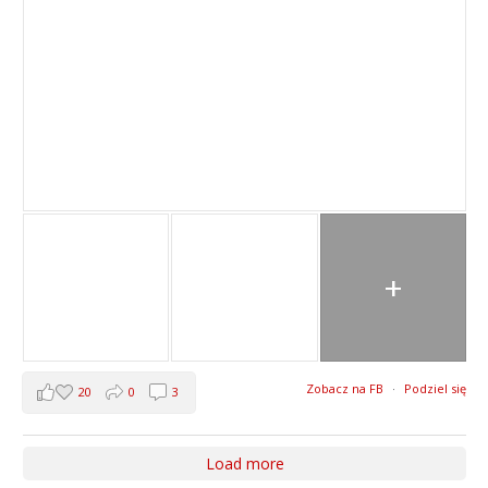
+
Zobacz na FB
·
Podziel się
20
0
3
Load more