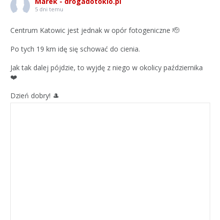
Marek - drogadotokio.pl
5 dni temu
Centrum Katowic jest jednak w opór fotogeniczne 🫡
Po tych 19 km idę się schować do cienia.
Jak tak dalej pójdzie, to wyjdę z niego w okolicy października
❤️
Dzień dobry! 🎩