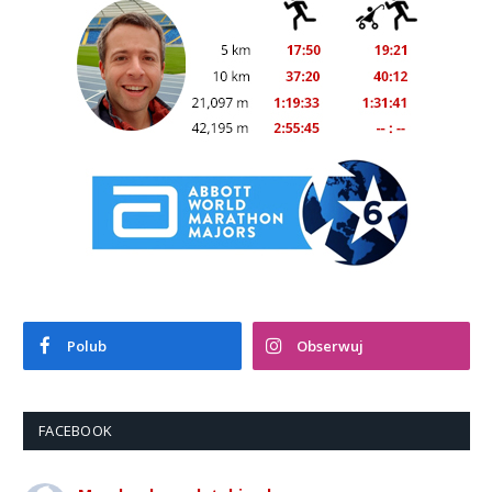
Polub
Obserwuj
FACEBOOK