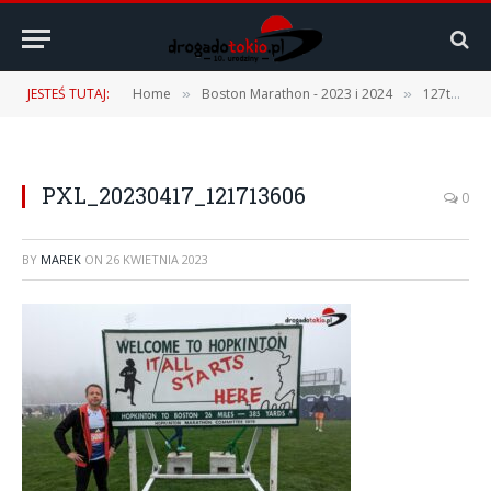
JESTEŚ TUTAJ:
Home
Boston Marathon - 2023 i 2024
127th Boston Marathon – 17.04.2023 r. [1 część – Podróż, Expo, Fan Fest]
»
»
PXL_20230417_121713606
0
BY
MAREK
ON
26 KWIETNIA 2023