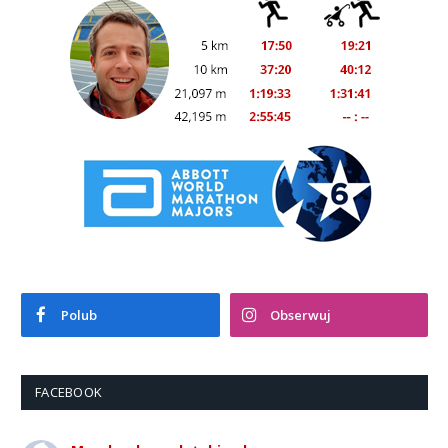
Polub
Obserwuj
FACEBOOK