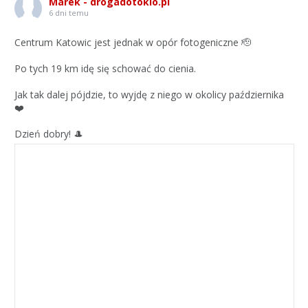
Marek - drogadotokio.pl
6 dni temu
Centrum Katowic jest jednak w opór fotogeniczne 🫡
Po tych 19 km idę się schować do cienia.
Jak tak dalej pójdzie, to wyjdę z niego w okolicy października
❤️
Dzień dobry! 🎩