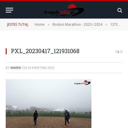
JESTEŚ TUTAJ:
Home
Boston Marathon - 2023 i 2024
127th Boston Marathon – 17.04.2023 r. [1 część – Podróż, Expo, Fan Fest]
»
»
PXL_20230417_121931068
0
BY
MAREK
ON
26 KWIETNIA 2023