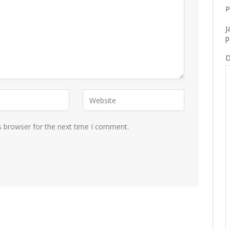
P
J
p
D
s browser for the next time I comment.