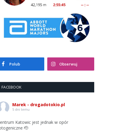
Polub
Obserwuj
FACEBOOK
Marek - drogadotokio.pl
5 dni temu
entrum Katowic jest jednak w opór
otogeniczne 🫡