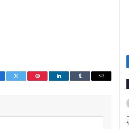
cebook
Twitter
Pinterest
LinkedIn
Tumblr
Email
C
f