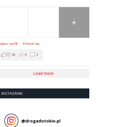
+
obacz na FB
·
Podziel się
20
0
3
Load more
INSTAGRAM
@
drogadotokio.pl