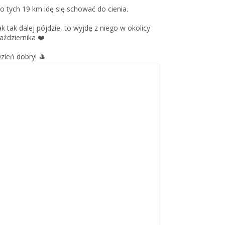
o tych 19 km idę się schować do cienia.
ak tak dalej pójdzie, to wyjdę z niego w okolicy
aździernika ❤️
zień dobry! 🎩