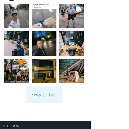
> więcej zdjęć <
POLECAM