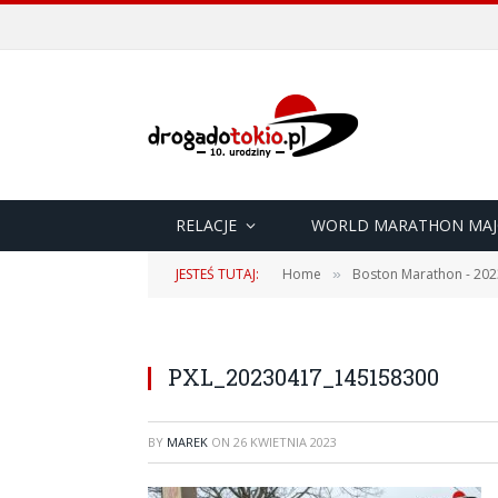
RELACJE
WORLD MARATHON MAJ
JESTEŚ TUTAJ:
Home
Boston Marathon - 202
»
PXL_20230417_145158300
BY
MAREK
ON
26 KWIETNIA 2023