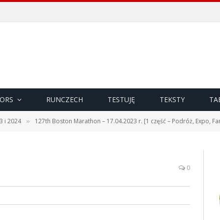
ORS
RUNCZECH
TESTUJĘ
TEKSTY
TA
3 i 2024
127th Boston Marathon – 17.04.2023 r. [1 część – Podróż, Expo, Fan
»
0