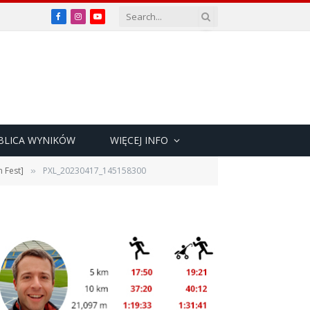
Facebook
Instagram
YouTube
BLICA WYNIKÓW
WIĘCEJ INFO
 Fest]
PXL_20230417_145158300
»