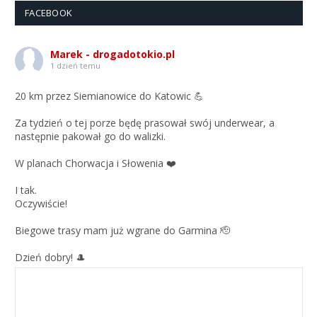
FACEBOOK
Marek - drogadotokio.pl
1 dzień temu
20 km przez Siemianowice do Katowic 💪
Za tydzień o tej porze będę prasował swój underwear, a
następnie pakował go do walizki.
W planach Chorwacja i Słowenia ❤️
I tak.
Oczywiście!
Biegowe trasy mam już wgrane do Garmina 🫡
Dzień dobry! 🎩