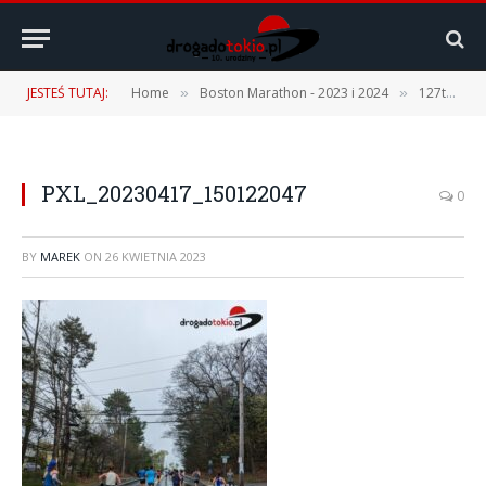
JESTEŚ TUTAJ:
Home
Boston Marathon - 2023 i 2024
127th Boston Marathon – 17.04.2023 r. [1 część – Podróż, Expo, Fan Fest]
»
»
PXL_20230417_150122047
0
BY
MAREK
ON
26 KWIETNIA 2023