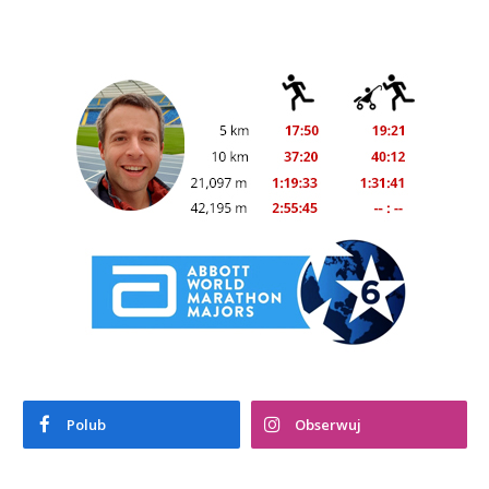
Polub
Obserwuj