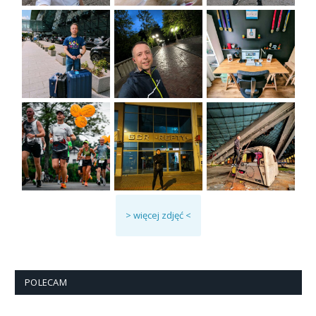
> więcej zdjęć <
POLECAM