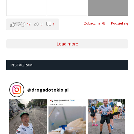
Zobacz na FB
·
Podziel się
12
0
1
Load more
INSTAGRAM
@
drogadotokio.pl