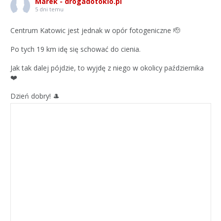
Marek - drogadotokio.pl
5 dni temu
Centrum Katowic jest jednak w opór fotogeniczne 🫡
Po tych 19 km idę się schować do cienia.
Jak tak dalej pójdzie, to wyjdę z niego w okolicy października
❤️
Dzień dobry! 🎩