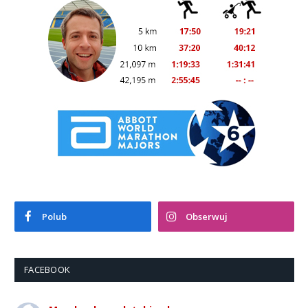
Polub
Obserwuj
FACEBOOK