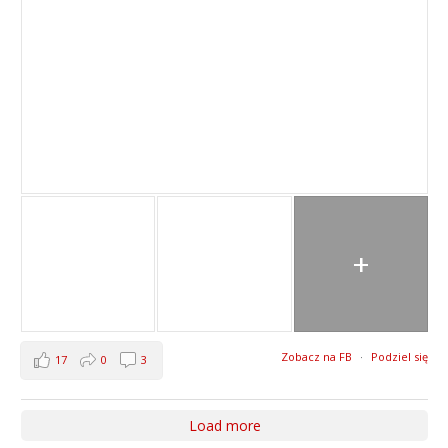
+
Zobacz na FB
·
Podziel się
17
0
3
Load more