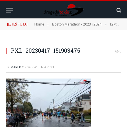
JESTEŚ TUTAJ:
Home
Boston Marathon - 2023 i 2024
127th Boston Marathon – 17.04.2023 r. [1 część – Podróż, Expo, Fan Fest]
»
»
PXL_20230417_151903475
0
BY
MAREK
ON
26 KWIETNIA 2023