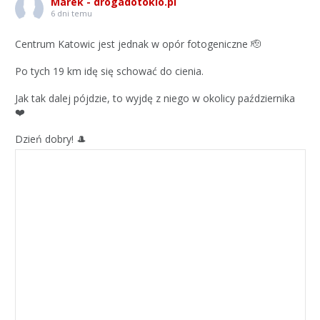
Marek - drogadotokio.pl
6 dni temu
Centrum Katowic jest jednak w opór fotogeniczne 🫡
Po tych 19 km idę się schować do cienia.
Jak tak dalej pójdzie, to wyjdę z niego w okolicy października
❤️
Dzień dobry! 🎩