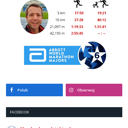
Polub
Obserwuj
FACEBOOK