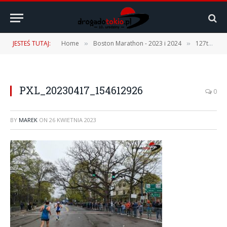
JESTEŚ TUTAJ:
Home
Boston Marathon - 2023 i 2024
127th Boston Marathon – 17.04.2023 r. [1 część – Podróż, Expo, Fan Fest]
»
»
PXL_20230417_154612926
0
BY
MAREK
ON
26 KWIETNIA 2023