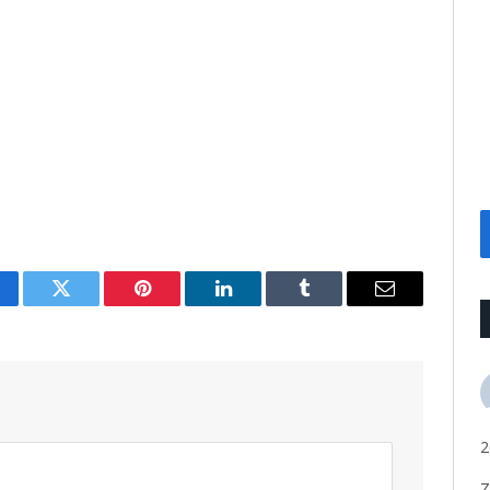
cebook
Twitter
Pinterest
LinkedIn
Tumblr
Email
2
Z