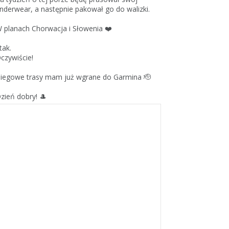
nderwear, a następnie pakował go do walizki.
 planach Chorwacja i Słowenia ❤️
 tak.
czywiście!
iegowe trasy mam już wgrane do Garmina 🫡
zień dobry! 🎩