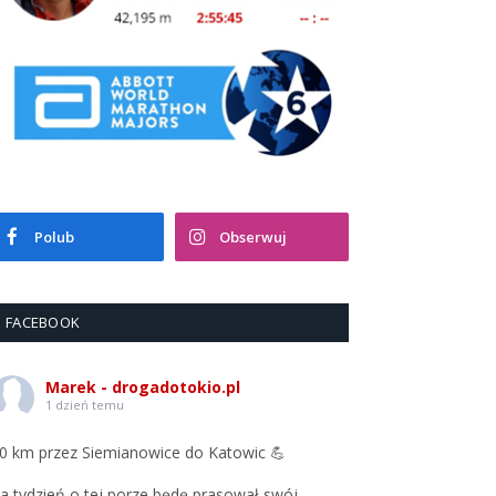
Polub
Obserwuj
FACEBOOK
Marek - drogadotokio.pl
1 dzień temu
0 km przez Siemianowice do Katowic 💪
a tydzień o tej porze będę prasował swój