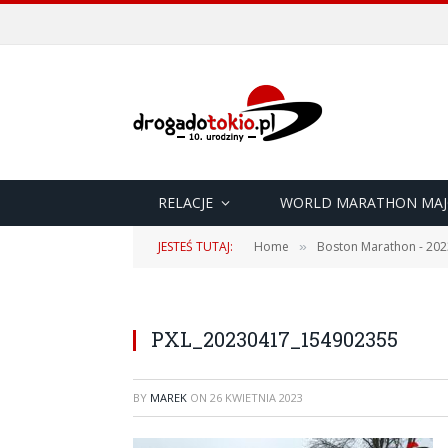
RELACJE
WORLD MARATHON MAJ
JESTEŚ TUTAJ:
Home
Boston Marathon - 202
»
PXL_20230417_154902355
BY
MAREK
ON
26 KWIETNIA 2023