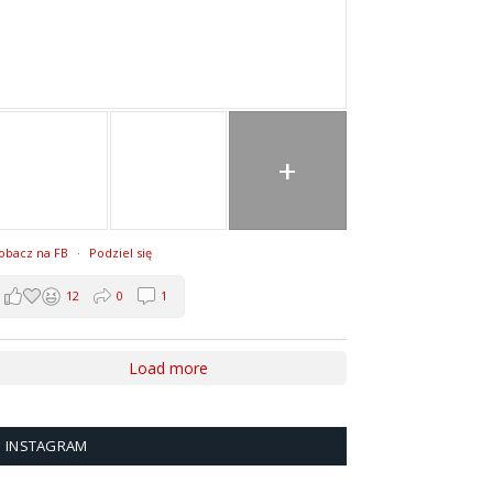
+
obacz na FB
·
Podziel się
12
0
1
Load more
INSTAGRAM