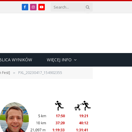
Facebook
Instagram
YouTube
BLICA WYNIKÓW
WIĘCEJ INFO
 Fest]
PXL_20230417_154902355
»