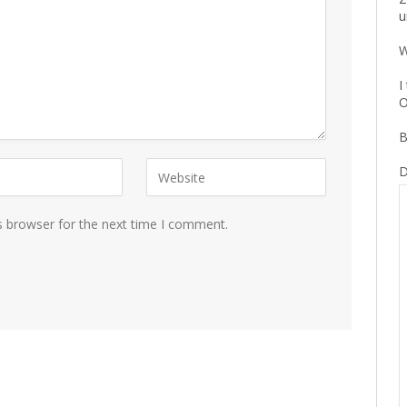
u
W
I
O
B
D
s browser for the next time I comment.