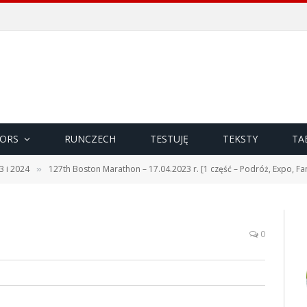
ORS
RUNCZECH
TESTUJĘ
TEKSTY
TA
3 i 2024
127th Boston Marathon – 17.04.2023 r. [1 część – Podróż, Expo, Fan
»
0