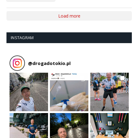
Load more
INSTAGRAM
@
drogadotokio.pl