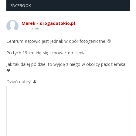
FACEBOOK
Marek - drogadotokio.pl
5 dni temu
Centrum Katowic jest jednak w opór fotogeniczne 🫡
Po tych 19 km idę się schować do cienia.
Jak tak dalej pójdzie, to wyjdę z niego w okolicy października
❤️
Dzień dobry! 🎩