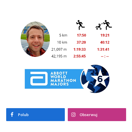
Polub
Obserwuj