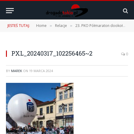
JESTEŚ TUTAJ:
Home
Relacje
23. PKO Półmaraton dookoła Jeziora Żywieckiego – 17.03.2024 r.
»
»
PXL_20240317_102256465~2
0
BY
MAREK
ON
19 MARCA 2024