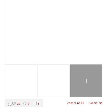
+
Zobacz na FB
·
Podziel się
20
0
3