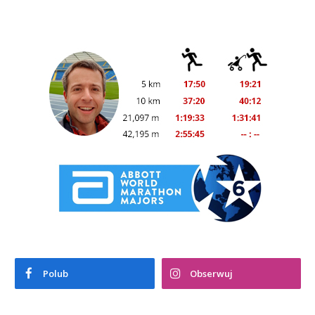
Polub
Obserwuj