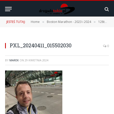
JESTEŚ TUTAJ:
Home
Boston Marathon - 2023 i 2024
128th Boston Marathon – 15.04.2024 r. [1 część – Podróż, Expo, Fan Fest]
»
»
PXL_20240411_015502030
0
BY
MAREK
ON
29 KWIETNIA 2024