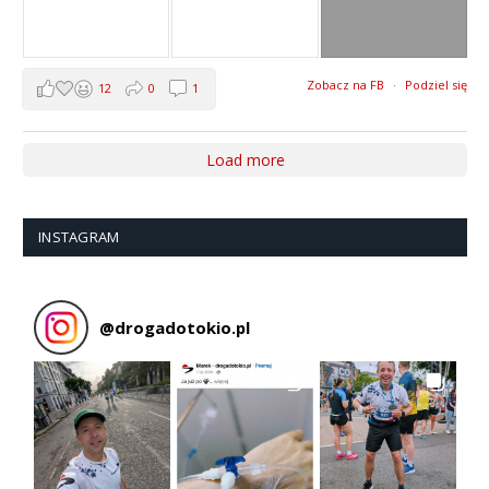
Zobacz na FB
·
Podziel się
12
0
1
Load more
INSTAGRAM
@
drogadotokio.pl