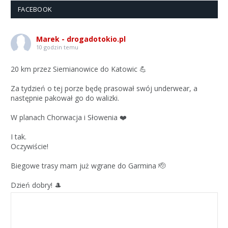
FACEBOOK
Marek - drogadotokio.pl
10 godzin temu
20 km przez Siemianowice do Katowic 💪
Za tydzień o tej porze będę prasował swój underwear, a
następnie pakował go do walizki.
W planach Chorwacja i Słowenia ❤️
I tak.
Oczywiście!
Biegowe trasy mam już wgrane do Garmina 🫡
Dzień dobry! 🎩