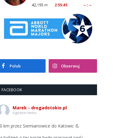
Polub
Obserwuj
FACEBOOK
Marek - drogadotokio.pl
6 godzin temu
0 km przez Siemianowice do Katowic 💪
a tydzień o tej porze będę prasował swój