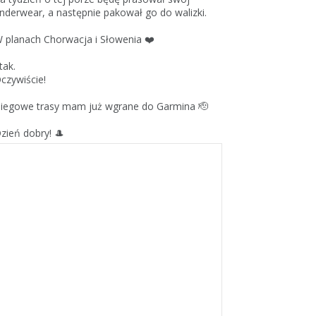
nderwear, a następnie pakował go do walizki.
 planach Chorwacja i Słowenia ❤️
 tak.
czywiście!
iegowe trasy mam już wgrane do Garmina 🫡
zień dobry! 🎩