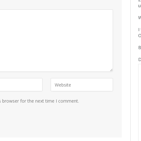
u
W
I
O
B
D
s browser for the next time I comment.