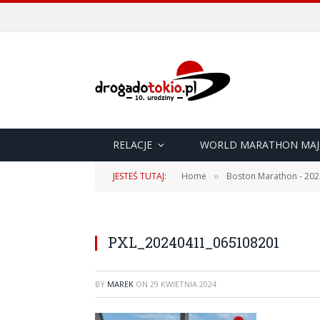
RELACJE
WORLD MARATHON MAJ
JESTEŚ TUTAJ:
Home
Boston Marathon - 202
»
PXL_20240411_065108201
BY
MAREK
ON
29 KWIETNIA 2024