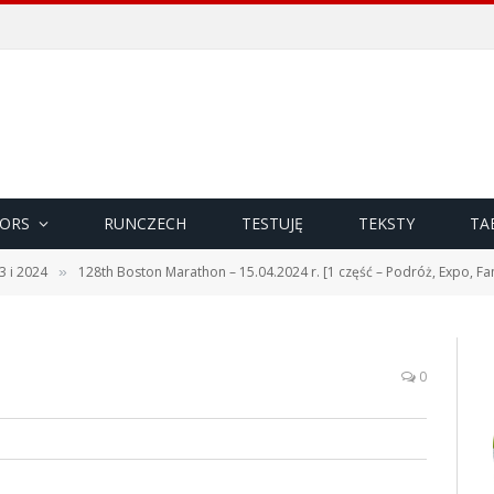
ORS
RUNCZECH
TESTUJĘ
TEKSTY
TA
3 i 2024
128th Boston Marathon – 15.04.2024 r. [1 część – Podróż, Expo, Fan
»
0