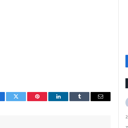
cebook
Twitter
Pinterest
LinkedIn
Tumblr
Email
2
Z