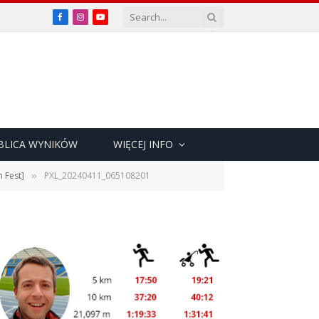
Facebook
Instagram
YouTube
BLICA WYNIKÓW
WIĘCEJ INFO
 Fest]
PXL_20240411_065108201
»