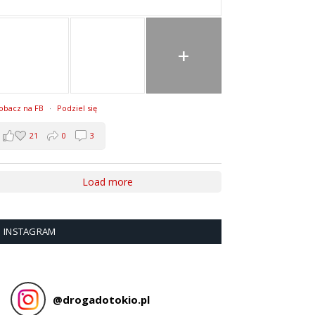
+
obacz na FB
·
Podziel się
21
0
3
Load more
INSTAGRAM
@
drogadotokio.pl