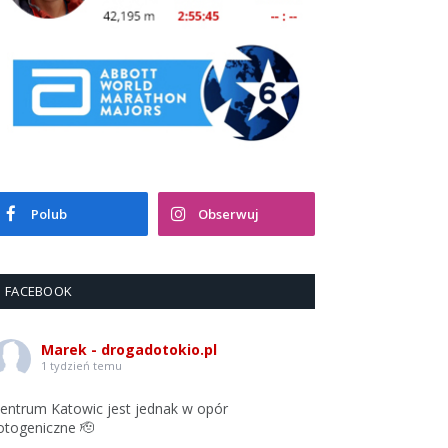
Polub
Obserwuj
FACEBOOK
Marek - drogadotokio.pl
1 tydzień temu
entrum Katowic jest jednak w opór
otogeniczne 🫡