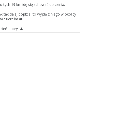
o tych 19 km idę się schować do cienia.
ak tak dalej pójdzie, to wyjdę z niego w okolicy
aździernika ❤️
zień dobry! 🎩