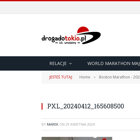
RELACJE
WORLD MARATHON MAJ
JESTEŚ TUTAJ:
Home
Boston Marathon - 202
»
PXL_20240412_165608500
BY
MAREK
ON
29 KWIETNIA 2024