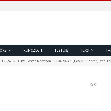
ORS
RUNCZECH
TESTUJĘ
TEKSTY
TA
3 i 2024
128th Boston Marathon – 15.04.2024 r. [1 część – Podróż, Expo, Fan
»
0