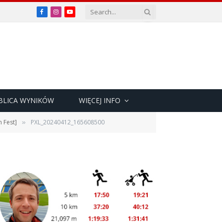
Facebook
Instagram
YouTube
BLICA WYNIKÓW
WIĘCEJ INFO
 Fest]
PXL_20240412_165608500
»