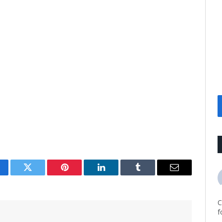
cebook
Twitter
Pinterest
LinkedIn
Tumblr
Email
C
f