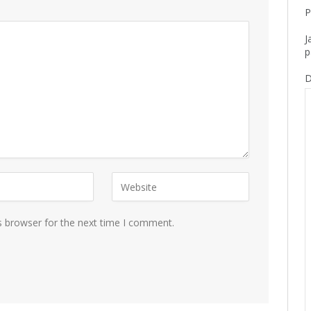
P
J
p
D
s browser for the next time I comment.