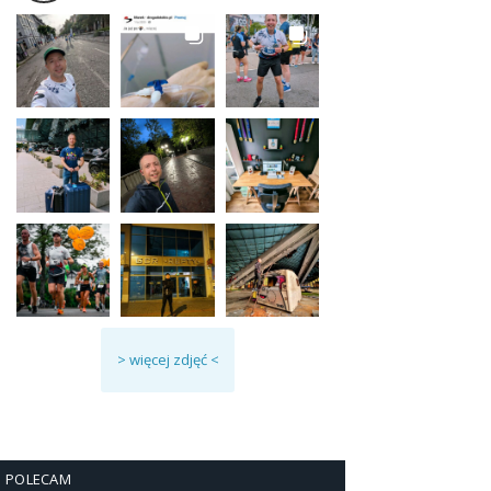
> więcej zdjęć <
POLECAM