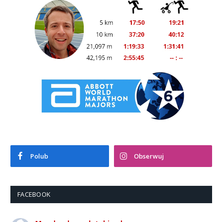
Polub
Obserwuj
FACEBOOK