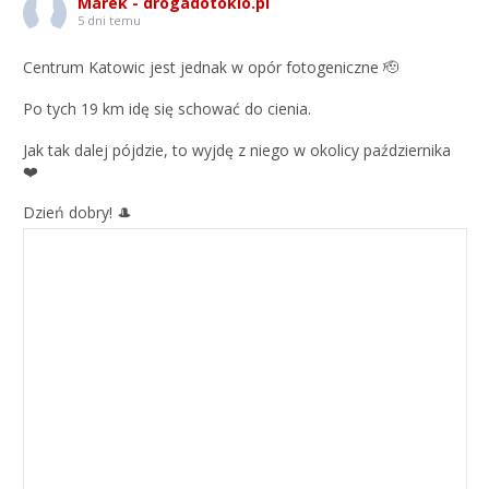
Marek - drogadotokio.pl
5 dni temu
Centrum Katowic jest jednak w opór fotogeniczne 🫡
Po tych 19 km idę się schować do cienia.
Jak tak dalej pójdzie, to wyjdę z niego w okolicy października
❤️
Dzień dobry! 🎩