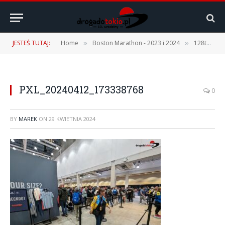
JESTEŚ TUTAJ:
Home
Boston Marathon - 2023 i 2024
128th Boston Marathon – 15.04.2024 r. [1 część – Podróż, Expo, Fan Fest]
»
»
PXL_20240412_173338768
0
BY
MAREK
ON
29 KWIETNIA 2024