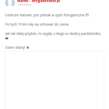
Marek - drogadotokio.pl
7 dni temu
Centrum Katowic jest jednak w opór fotogeniczne 🫡
Po tych 19 km idę się schować do cienia.
Jak tak dalej pójdzie, to wyjdę z niego w okolicy października
❤️
Dzień dobry! 🎩