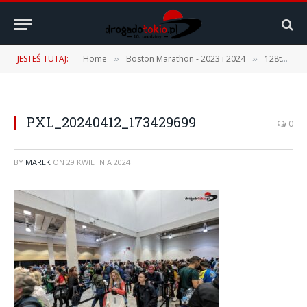
JESTEŚ TUTAJ:
Home
Boston Marathon - 2023 i 2024
128th Boston Marathon – 15.04.2024 r. [1 część – Podróż, Expo, Fan Fest]
»
»
PXL_20240412_173429699
0
BY
MAREK
ON
29 KWIETNIA 2024