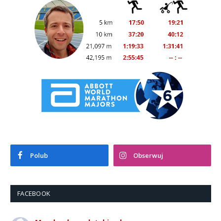
Polub
Obserwuj
FACEBOOK