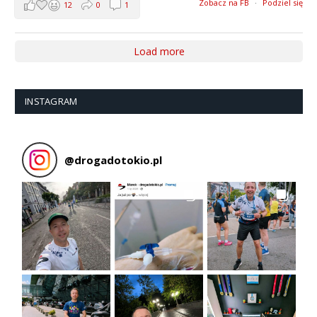
Zobacz na FB
·
Podziel się
12
0
1
Load more
INSTAGRAM
@
drogadotokio.pl