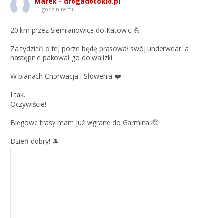
Marek - drogadotokio.pl
11 godzin temu
20 km przez Siemianowice do Katowic 💪
Za tydzień o tej porze będę prasował swój underwear, a
następnie pakował go do walizki.
W planach Chorwacja i Słowenia ❤️
I tak.
Oczywiście!
Biegowe trasy mam już wgrane do Garmina 🫡
Dzień dobry! 🎩