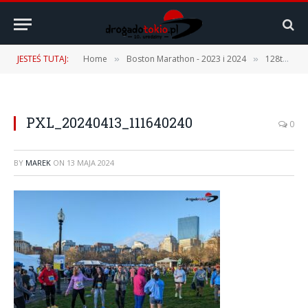
JESTEŚ TUTAJ:
Home
Boston Marathon - 2023 i 2024
128th Boston Marathon – 15.04.2024 r. [2 część – B.A.A. 5K]
»
»
PXL_20240413_111640240
0
BY
MAREK
ON
13 MAJA 2024