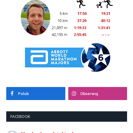
Polub
Obserwuj
FACEBOOK