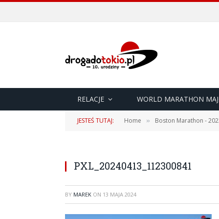
RELACJE
WORLD MARATHON MAJ
JESTEŚ TUTAJ:
Home
Boston Marathon - 202
»
PXL_20240413_112300841
BY
MAREK
ON
13 MAJA 2024