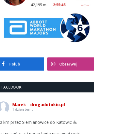
Polub
Obserwuj
FACEBOOK
Marek - drogadotokio.pl
1 dzień temu
0 km przez Siemianowice do Katowic 💪
a tydzień o tej porze będę prasował swój