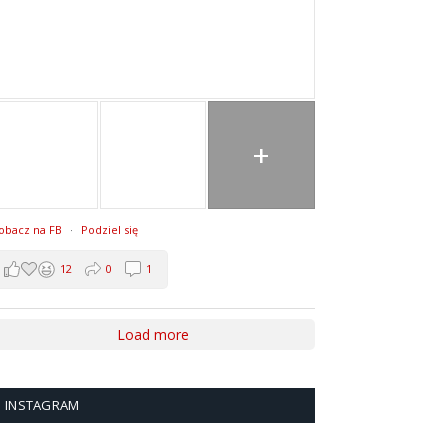
+
obacz na FB
·
Podziel się
12
0
1
Load more
INSTAGRAM