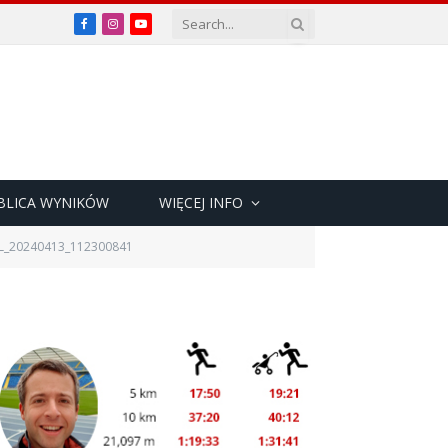
Facebook
Instagram
YouTube
BLICA WYNIKÓW
WIĘCEJ INFO
L_20240413_112300841