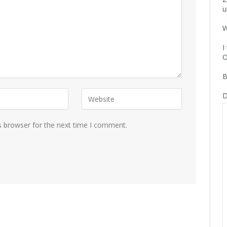
u
W
I
O
B
D
s browser for the next time I comment.