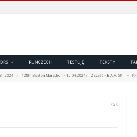
ORS
RUNCZECH
TESTUJĘ
TEKSTY
TA
3 i 2024
128th Boston Marathon – 15.04.2024 r. [2 część – B.A.A. 5K]
PX
»
»
0