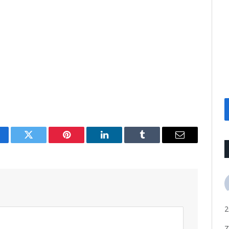
cebook
Twitter
Pinterest
LinkedIn
Tumblr
Email
2
Z