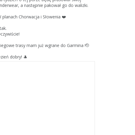
nderwear, a następnie pakował go do walizki.
 planach Chorwacja i Słowenia ❤️
 tak.
czywiście!
iegowe trasy mam już wgrane do Garmina 🫡
zień dobry! 🎩