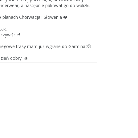
nderwear, a następnie pakował go do walizki.
 planach Chorwacja i Słowenia ❤️
 tak.
czywiście!
iegowe trasy mam już wgrane do Garmina 🫡
zień dobry! 🎩