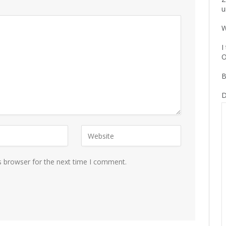
u
W
I
O
B
D
s browser for the next time I comment.