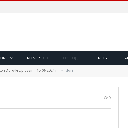
ORS
RUNCZECH
TESTUJĘ
TEKSTY
TA
ton Dorotki z plusem – 15.06.2024 r.
dor3
»
0