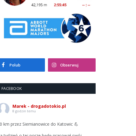
Polub
Obserwuj
FACEBOOK
Marek - drogadotokio.pl
8 godzin temu
0 km przez Siemianowice do Katowic 💪
a tydzień o tej porze będę prasował swój