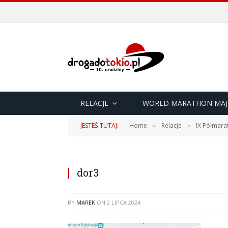
RELACJE
WORLD MARATHON MAJ
JESTEŚ TUTAJ:
Home
Relacje
IX Półmara
»
»
dor3
BY
MAREK
ON
2 LIPCA 2024