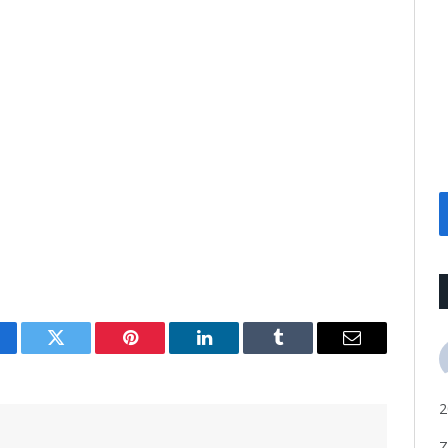
cebook
Twitter
Pinterest
LinkedIn
Tumblr
Email
2
Z