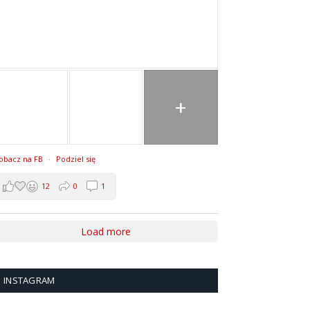
+
obacz na FB
·
Podziel się
12
0
1
Load more
INSTAGRAM