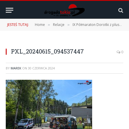
JESTEŚ TUTAJ:
Home
Relacje
IX Półmaraton Dorotki z plusem – 15.06.2024 r.
»
»
PXL_20240615_094537447
0
BY
MAREK
ON
30 CZERWCA 2024