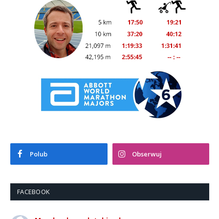
Polub
Obserwuj
FACEBOOK