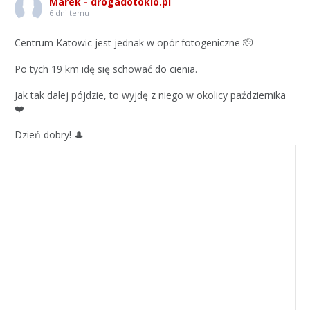
Marek - drogadotokio.pl
6 dni temu
Centrum Katowic jest jednak w opór fotogeniczne 🫡
Po tych 19 km idę się schować do cienia.
Jak tak dalej pójdzie, to wyjdę z niego w okolicy października
❤️
Dzień dobry! 🎩