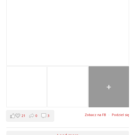
+
Zobacz na FB
·
Podziel się
21
0
3