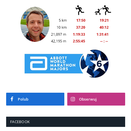
Polub
Obserwuj
FACEBOOK