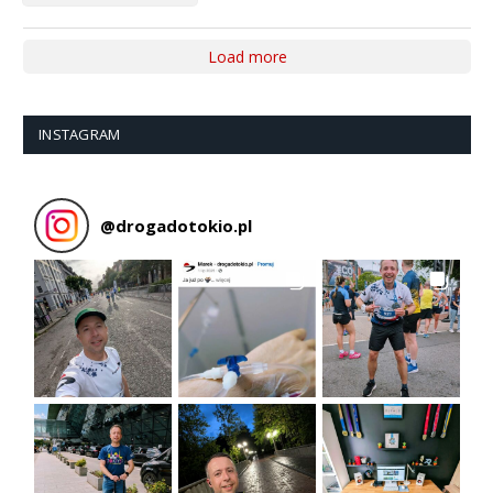
Load more
INSTAGRAM
@
drogadotokio.pl