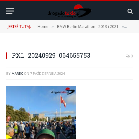
JESTEŚ TUTAJ:
Home
BMW Berlin Marathon - 2013 i 2021
50. BM
»
»
PXL_20240929_064655753
0
BY
MAREK
ON
7 PAŹDZIERNIKA 2024