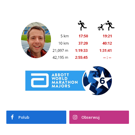
Polub
Obserwuj