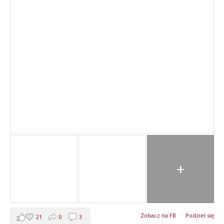
+
Zobacz na FB
·
Podziel się
21
0
3