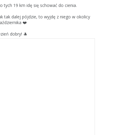
o tych 19 km idę się schować do cienia.
ak tak dalej pójdzie, to wyjdę z niego w okolicy
aździernika ❤️
zień dobry! 🎩