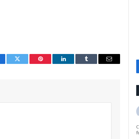
cebook
Twitter
Pinterest
LinkedIn
Tumblr
Email
C
f