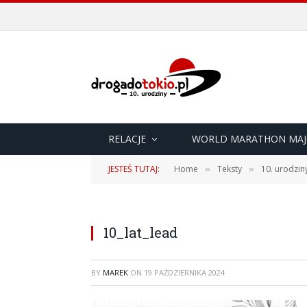
RELACJE
WORLD MARATHON MAJ
JESTEŚ TUTAJ:
Home
Teksty
10. urodzi
»
»
10_lat_lead
BY
MAREK
ON
19 PAŹDZIERNIKA 2024