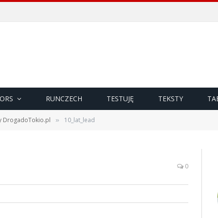
ORS
RUNCZECH
TESTUJĘ
TEKSTY
TA
ny DrogadoTokio.pl
10_lat_lead
»
0