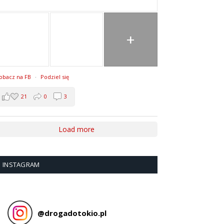
+
obacz na FB
·
Podziel się
21
0
3
Load more
INSTAGRAM
@
drogadotokio.pl