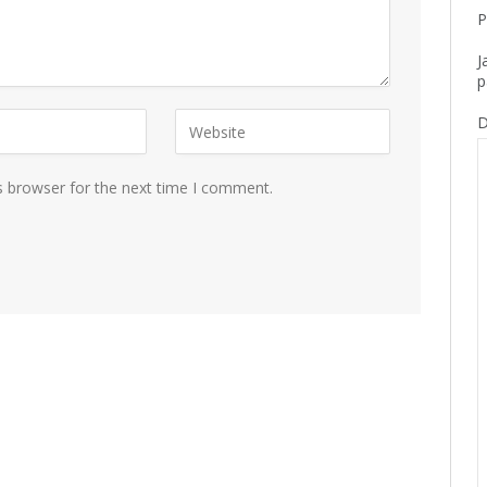
P
J
p
D
s browser for the next time I comment.