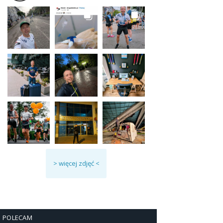
> więcej zdjęć <
POLECAM