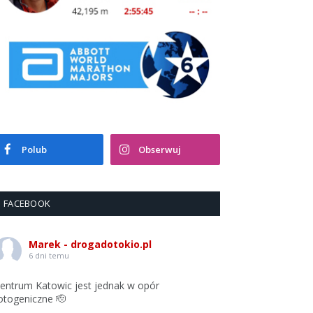
Polub
Obserwuj
FACEBOOK
Marek - drogadotokio.pl
6 dni temu
entrum Katowic jest jednak w opór
otogeniczne 🫡