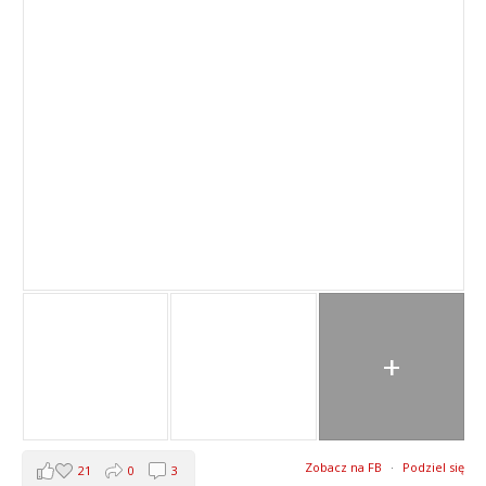
+
Zobacz na FB
·
Podziel się
21
0
3