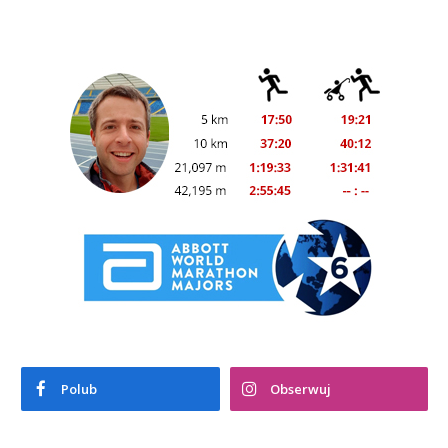
Polub
Obserwuj