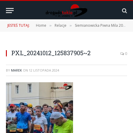
JESTEŚ TUTAJ:
Home
Relacje
Siemianowicka Piwna Mila 2024 – 12.10.2024 r.
»
»
PXL_20241012_125837905~2
0
BY
MAREK
ON
12 LISTOPADA 2024