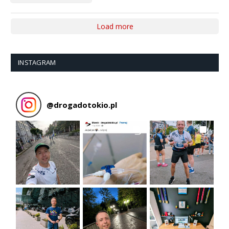
Load more
INSTAGRAM
@
drogadotokio.pl