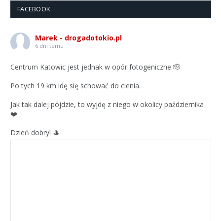
FACEBOOK
Marek - drogadotokio.pl
6 dni temu
Centrum Katowic jest jednak w opór fotogeniczne 🫡
Po tych 19 km idę się schować do cienia.
Jak tak dalej pójdzie, to wyjdę z niego w okolicy października
❤️
Dzień dobry! 🎩