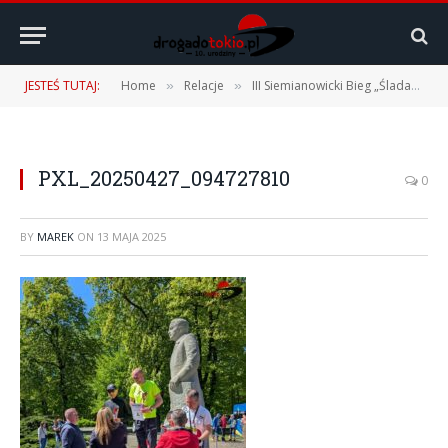
JESTEŚ TUTAJ:
Home
Relacje
III Siemianowicki Bieg „Śladami Wojciecha Korfantego” – 27.04.2025 r.
»
»
PXL_20250427_094727810
0
BY
MAREK
ON
13 MAJA 2025