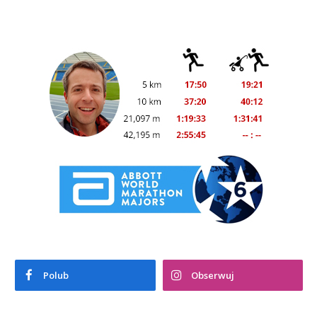
Polub
Obserwuj