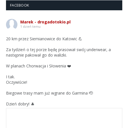
FACEBOOK
Marek - drogadotokio.pl
1 dzień temu
20 km przez Siemianowice do Katowic 💪
Za tydzień o tej porze będę prasował swój underwear, a
następnie pakował go do walizki.
W planach Chorwacja i Słowenia ❤️
I tak.
Oczywiście!
Biegowe trasy mam już wgrane do Garmina 🫡
Dzień dobry! 🎩