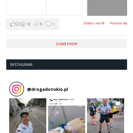
Zobacz na FB
·
Podziel się
12
0
1
Load more
INSTAGRAM
@
drogadotokio.pl