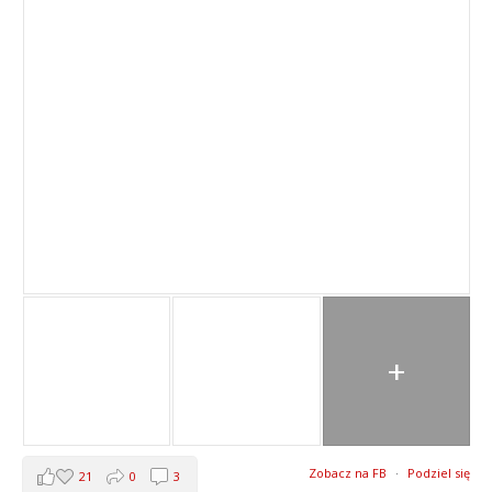
+
Zobacz na FB
·
Podziel się
21
0
3