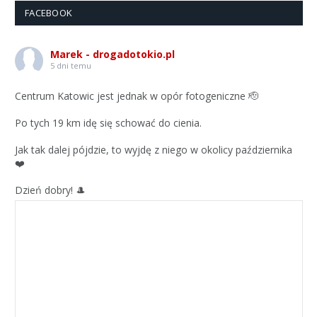
FACEBOOK
Marek - drogadotokio.pl
5 dni temu
Centrum Katowic jest jednak w opór fotogeniczne 🫡
Po tych 19 km idę się schować do cienia.
Jak tak dalej pójdzie, to wyjdę z niego w okolicy października
❤️
Dzień dobry! 🎩