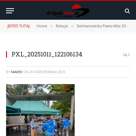
JESTEŚ TUTAJ:
Home
Relacje
Siemianowicka Piwna Mila 2025 – 11.10.2025 r.
»
»
PXL_20251011_122106134
0
BY
MAREK
ON
20 PAŹDZIERNIKA 2025