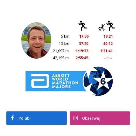
Polub
Obserwuj