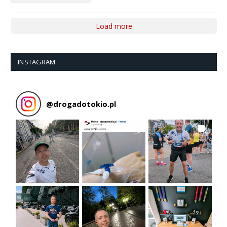
Load more
INSTAGRAM
@
drogadotokio.pl