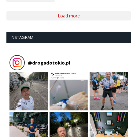
Load more
INSTAGRAM
@
drogadotokio.pl