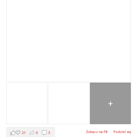
+
Zobacz na FB
·
Podziel się
21
0
3