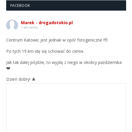
FACEBOOK
Marek - drogadotokio.pl
7 dni temu
Centrum Katowic jest jednak w opór fotogeniczne 🫡
Po tych 19 km idę się schować do cienia.
Jak tak dalej pójdzie, to wyjdę z niego w okolicy października
❤️
Dzień dobry! 🎩