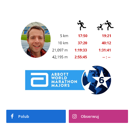
Polub
Obserwuj