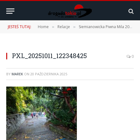
JESTEŚ TUTAJ:
Home
Relacje
Siemianowicka Piwna Mila 2025 – 11.10.2025 r.
»
»
PXL_20251011_122348425
0
BY
MAREK
ON
20 PAŹDZIERNIKA 2025