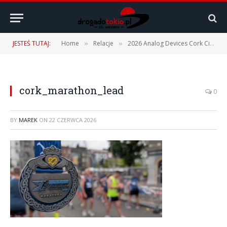
JESTEŚ TUTAJ:
Home
Relacje
2026 Analog Devices Cork City Marathon – 31.05.2026
»
»
cork_marathon_lead
0
BY
MAREK
ON
22 CZERWCA 2026