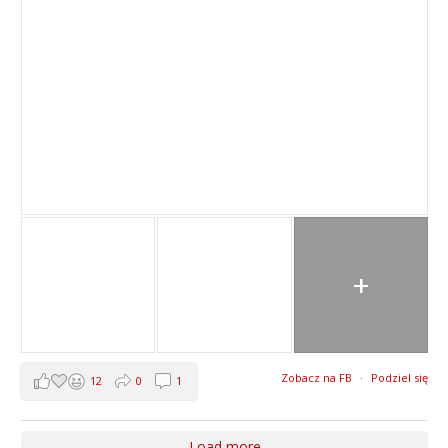
+
Zobacz na FB
·
Podziel się
12
0
1
Load more