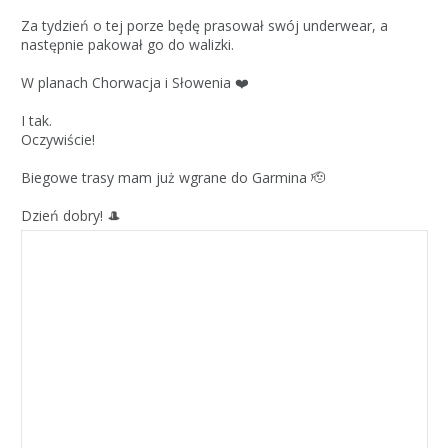
Za tydzień o tej porze będę prasował swój underwear, a
następnie pakował go do walizki.
W planach Chorwacja i Słowenia ❤️
I tak.
Oczywiście!
Biegowe trasy mam już wgrane do Garmina 🫡
Dzień dobry! 🎩