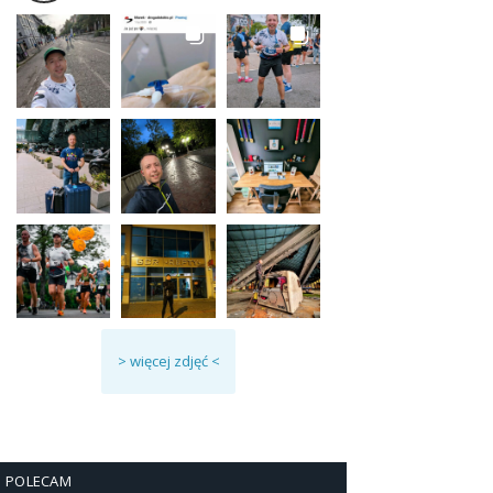
> więcej zdjęć <
POLECAM