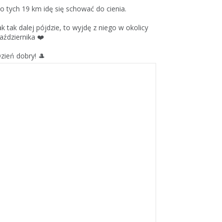
o tych 19 km idę się schować do cienia.
ak tak dalej pójdzie, to wyjdę z niego w okolicy
aździernika ❤️
zień dobry! 🎩