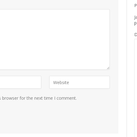
P
J
p
D
s browser for the next time I comment.