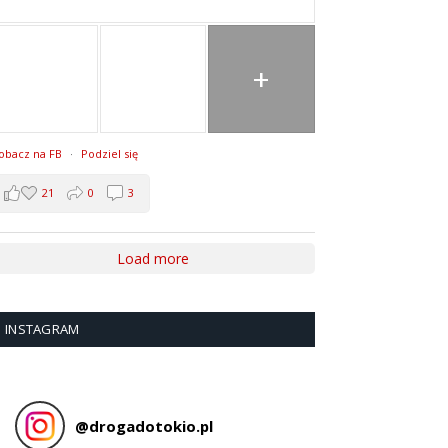
+
obacz na FB
·
Podziel się
21
0
3
Load more
INSTAGRAM
@
drogadotokio.pl