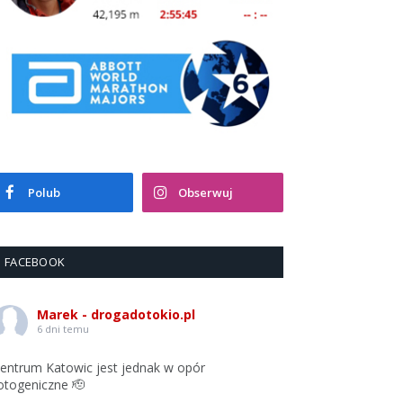
Polub
Obserwuj
FACEBOOK
Marek - drogadotokio.pl
6 dni temu
entrum Katowic jest jednak w opór
otogeniczne 🫡