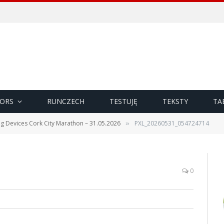
ORS
RUNCZECH
TESTUJĘ
TEKSTY
TA
g Devices Cork City Marathon – 31.05.2026
PXL_20260531_054724714
»
0