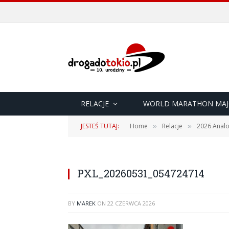
RELACJE
WORLD MARATHON MAJ
JESTEŚ TUTAJ:
Home
Relacje
2026 Analo
»
»
PXL_20260531_054724714
BY
MAREK
ON
22 CZERWCA 2026