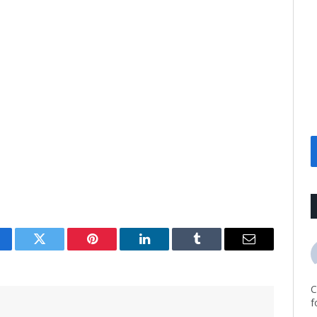
cebook
Twitter
Pinterest
LinkedIn
Tumblr
Email
C
f