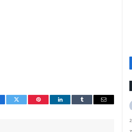
cebook
Twitter
Pinterest
LinkedIn
Tumblr
Email
2
Z