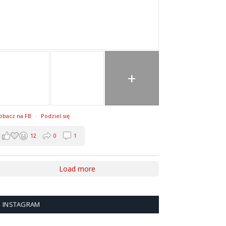
+
obacz na FB
·
Podziel się
12
0
1
Load more
INSTAGRAM