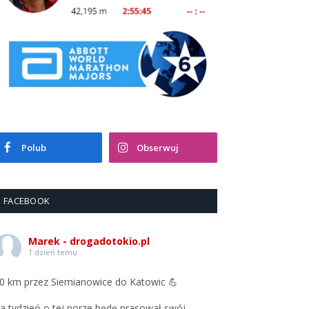
Polub
Obserwuj
FACEBOOK
Marek - drogadotokio.pl
1 dzień temu
0 km przez Siemianowice do Katowic 💪
a tydzień o tej porze będę prasował swój