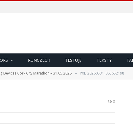
ORS
RUNCZECH
TESTUJĘ
TEKSTY
TA
g Devices Cork City Marathon – 31.05.2026
PXL_20260531_063652198
»
0