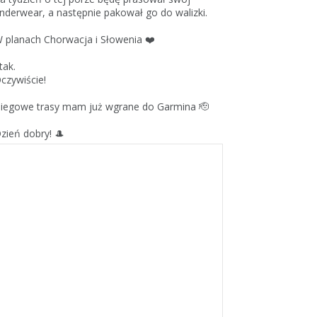
nderwear, a następnie pakował go do walizki.
 planach Chorwacja i Słowenia ❤️
 tak.
czywiście!
iegowe trasy mam już wgrane do Garmina 🫡
zień dobry! 🎩