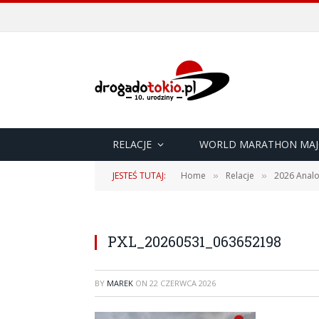
RELACJE
WORLD MARATHON MAJ
JESTEŚ TUTAJ:
Home
Relacje
2026 Analo
»
»
PXL_20260531_063652198
BY
MAREK
ON
22 CZERWCA 2026