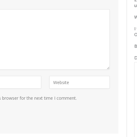
u
W
I
O
B
D
s browser for the next time I comment.