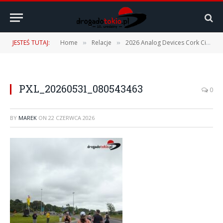
JESTEŚ TUTAJ:
Home
Relacje
2026 Analog Devices Cork City Marathon – 31.05.2026
»
»
PXL_20260531_080543463
0
BY
MAREK
ON
22 CZERWCA 2026