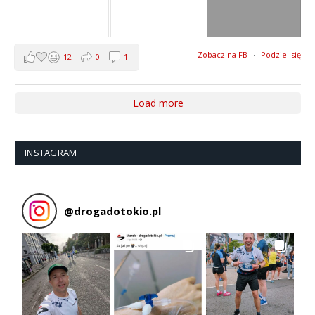
Zobacz na FB
·
Podziel się
12
0
1
Load more
INSTAGRAM
@
drogadotokio.pl