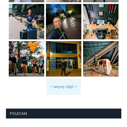
> więcej zdjęć <
POLECAM