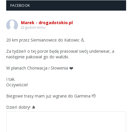
FACEBOOK
Marek - drogadotokio.pl
22 godzin temu
20 km przez Siemianowice do Katowic 💪
Za tydzień o tej porze będę prasował swój underwear, a
następnie pakował go do walizki.
W planach Chorwacja i Słowenia ❤️
I tak.
Oczywiście!
Biegowe trasy mam już wgrane do Garmina 🫡
Dzień dobry! 🎩