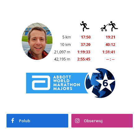
Polub
Obserwuj