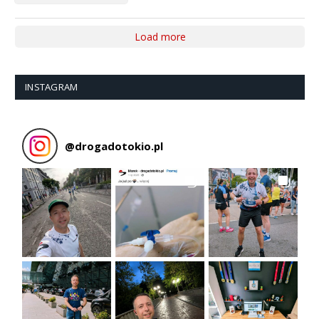
Load more
INSTAGRAM
@
drogadotokio.pl