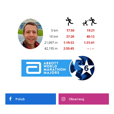
Polub
Obserwuj