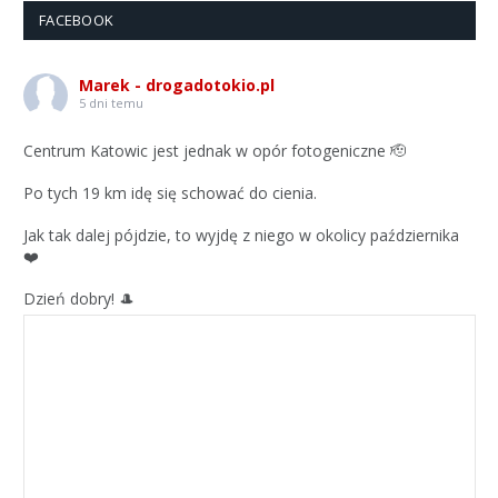
FACEBOOK
Marek - drogadotokio.pl
5 dni temu
Centrum Katowic jest jednak w opór fotogeniczne 🫡
Po tych 19 km idę się schować do cienia.
Jak tak dalej pójdzie, to wyjdę z niego w okolicy października
❤️
Dzień dobry! 🎩