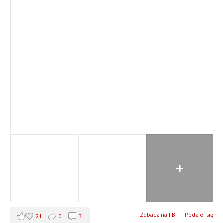
+
Zobacz na FB
·
Podziel się
21
0
3