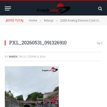
JESTEŚ TUTAJ:
Home
Relacje
2026 Analog Devices Cork City Marathon – 31.05.2026
»
»
PXL_20260531_091326910
0
BY
MAREK
ON
22 CZERWCA 2026