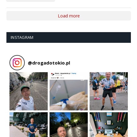
Load more
INSTAGRAM
@
drogadotokio.pl