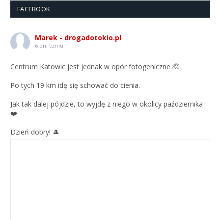
FACEBOOK
Marek - drogadotokio.pl
6 dni temu
Centrum Katowic jest jednak w opór fotogeniczne 🫡
Po tych 19 km idę się schować do cienia.
Jak tak dalej pójdzie, to wyjdę z niego w okolicy października
❤️
Dzień dobry! 🎩