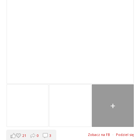
+
Zobacz na FB
·
Podziel się
21
0
3