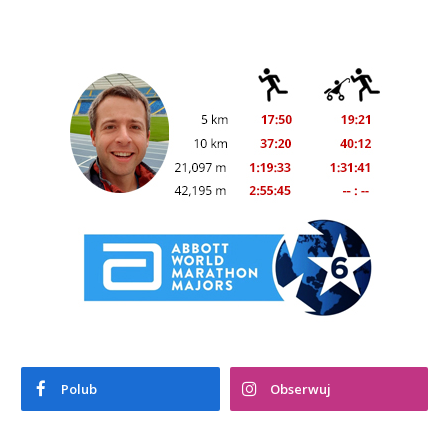
Polub
Obserwuj