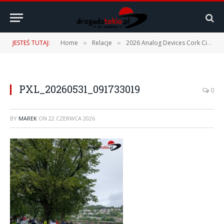
JESTEŚ TUTAJ:
Home
Relacje
2026 Analog Devices Cork City Marathon – 31.05.2026
»
»
PXL_20260531_091733019
0
BY
MAREK
ON
22 CZERWCA 2026