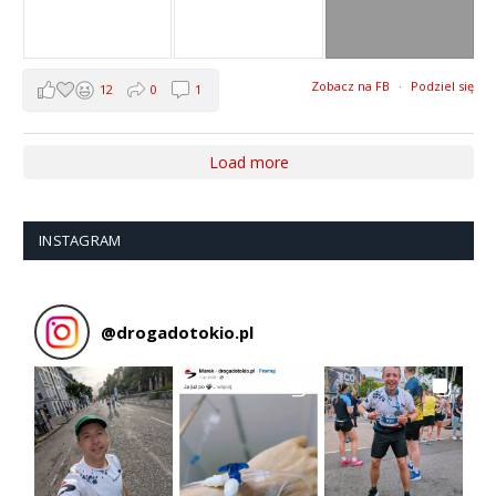
Zobacz na FB
·
Podziel się
12
0
1
Load more
INSTAGRAM
@
drogadotokio.pl