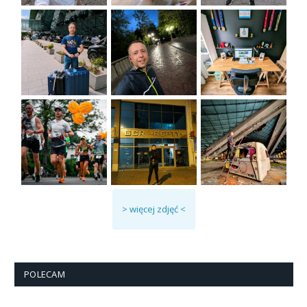
> więcej zdjęć <
POLECAM