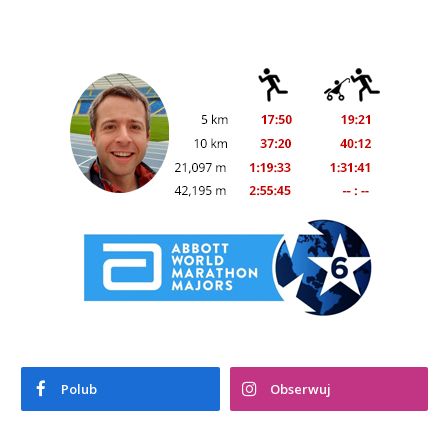
Polub
Obserwuj