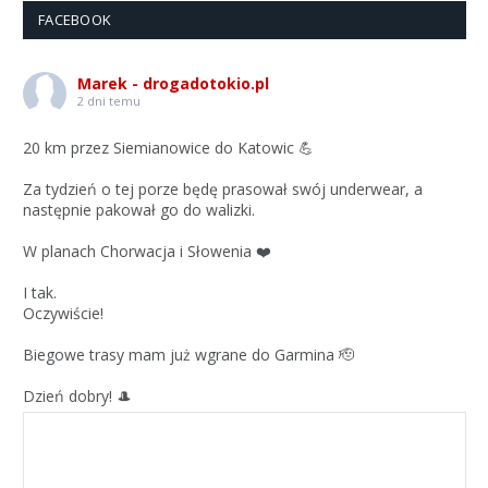
FACEBOOK
Marek - drogadotokio.pl
2 dni temu
20 km przez Siemianowice do Katowic 💪
Za tydzień o tej porze będę prasował swój underwear, a
następnie pakował go do walizki.
W planach Chorwacja i Słowenia ❤️
I tak.
Oczywiście!
Biegowe trasy mam już wgrane do Garmina 🫡
Dzień dobry! 🎩