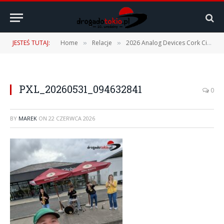
JESTEŚ TUTAJ:
Home
Relacje
2026 Analog Devices Cork City Marathon – 31.05.2026
»
»
PXL_20260531_094632841
0
BY
MAREK
ON
22 CZERWCA 2026