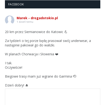
FACEBOOK
Marek - drogadotokio.pl
1 dzień temu
20 km przez Siemianowice do Katowic 💪
Za tydzień o tej porze będę prasował swój underwear, a
następnie pakował go do walizki.
W planach Chorwacja i Słowenia ❤️
I tak.
Oczywiście!
Biegowe trasy mam już wgrane do Garmina 🫡
Dzień dobry! 🎩