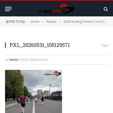
JESTEŚ TUTAJ:
Home
Relacje
2026 Analog Devices Cork City Marathon – 31.05.2026
»
»
PXL_20260531_105129571
0
BY
MAREK
ON
22 CZERWCA 2026