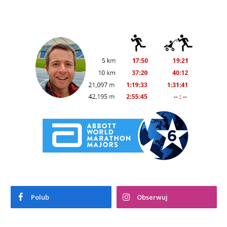
Polub
Obserwuj