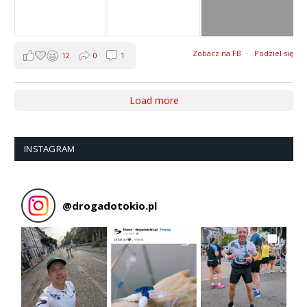
Zobacz na FB
·
Podziel się
12
0
1
Load more
INSTAGRAM
@
drogadotokio.pl