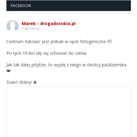
FACEBOOK
Marek - drogadotokio.pl
7 dni temu
Centrum Katowic jest jednak w opór fotogeniczne 🫡
Po tych 19 km idę się schować do cienia.
Jak tak dalej pójdzie, to wyjdę z niego w okolicy października
❤️
Dzień dobry! 🎩