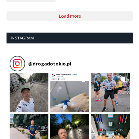
Load more
INSTAGRAM
@
drogadotokio.pl