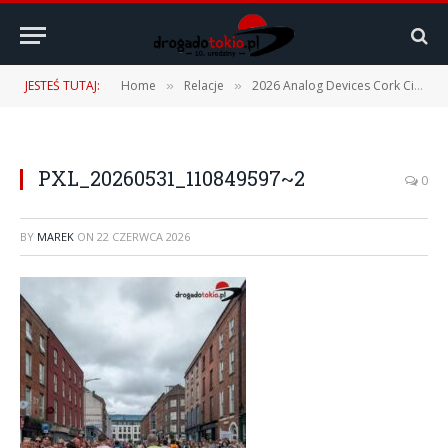
JESTEŚ TUTAJ:
Home
Relacje
2026 Analog Devices Cork City Marathon – 31.05.2026
»
»
PXL_20260531_110849597~2
0
BY
MAREK
ON
22 CZERWCA 2026