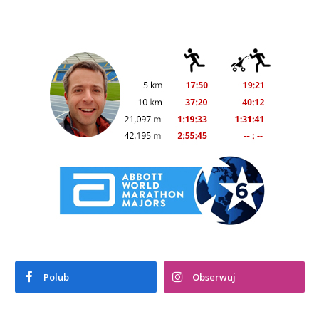
Polub
Obserwuj