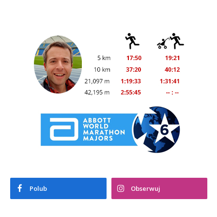
Polub
Obserwuj