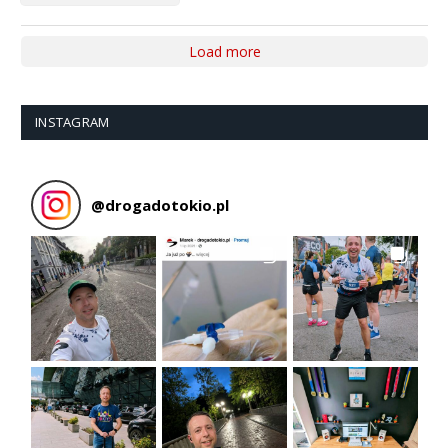
Load more
INSTAGRAM
@
drogadotokio.pl