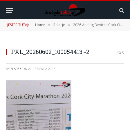
JESTEŚ TUTAJ:
Home
Relacje
2026 Analog Devices Cork City Marathon – 31.05.2026
»
»
PXL_20260602_100054413~2
0
BY
MAREK
ON
22 CZERWCA 2026