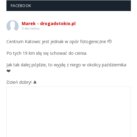
FACEBOOK
Marek - drogadotokio.pl
5 dni temu
Centrum Katowic jest jednak w opór fotogeniczne 🫡
Po tych 19 km idę się schować do cienia.
Jak tak dalej pójdzie, to wyjdę z niego w okolicy października
❤️
Dzień dobry! 🎩