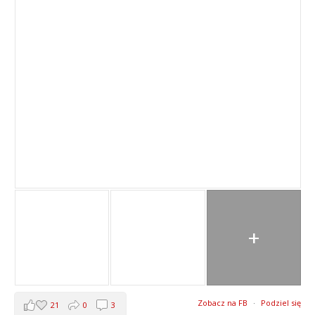
+
Zobacz na FB
·
Podziel się
21
0
3